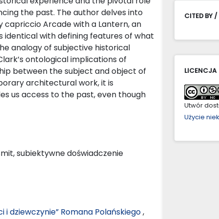
torical experience and the pivotal role
encing the past. The author delves into
CITED BY /
y capriccio Arcade with a Lantern, an
s identical with defining features of what
the analogy of subjective historical
ark’s ontological implications of
ship between the subject and object of
LICENCJA
rary architectural work, it is
es us access to the past, even though
Utwór dostę
Użycie ni
smit, subiektywne doświadczenie
rci i dziewczynie” Romana Polańskiego
,