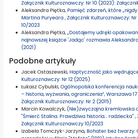
Załącznik Kulturoznawczy: Nr 10 (2023): Załączn
Aleksandra Piętka,
Pamięć zdarzeń, które „nigdy 
Martina Puryeara
,
Załącznik Kulturoznawczy: Nr
10/2023
Aleksandra Piętka,
„Dostajemy udręki opakowane
najnowszej książce 'Jadąc' rozmawia Aleksandr
(2021)
Podobne artykuły
Jacek Ostaszewski,
Haptyczność jako wędrujące
Kulturoznawczy: Nr 12 (2025)
Łukasz Cybulski,
Ogólnopolska konferencja nauk
– historia, wyzwania, ograniczenia”, Warszawa 17
Załącznik Kulturoznawczy: Nr 2 (2015)
Marcin Kowalczyk,
(Nie)zwyczajna kremlowska co
"Śmierć Stalina. Prawdziwa historia… radziecka"
,
Załącznik Kulturoznawczy 10/2023
Izabela Tomczyk-Jarzyna,
Bohater bez twarzy.