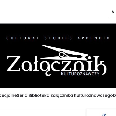
A
pecjalne
Seria Biblioteka Załącznika Kulturoznawczego
D