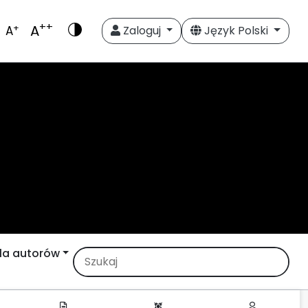
++
A
+
A
Zaloguj
Język Polski
la autorów