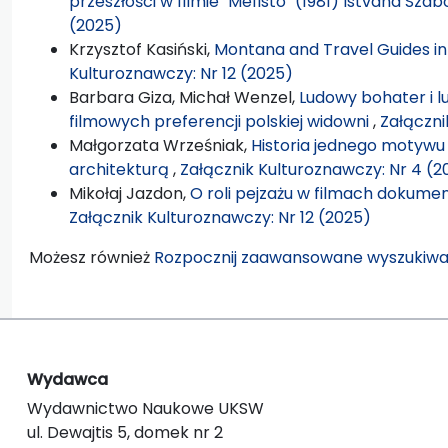
przeszłości w filmie "Mefisto" (1981) Istvána Sza
(2025)
Krzysztof Kasiński,
Montana and Travel Guides in 
Kulturoznawczy: Nr 12 (2025)
Barbara Giza, Michał Wenzel,
Ludowy bohater i l
filmowych preferencji polskiej widowni
,
Załączni
Małgorzata Wrześniak,
Historia jednego motywu –
architekturą
,
Załącznik Kulturoznawczy: Nr 4 (2
Mikołaj Jazdon,
O roli pejzażu w filmach dokum
Załącznik Kulturoznawczy: Nr 12 (2025)
Możesz również
Rozpocznij zaawansowane wyszukiwa
Wydawca
Wydawnictwo Naukowe UKSW
ul. Dewajtis 5, domek nr 2