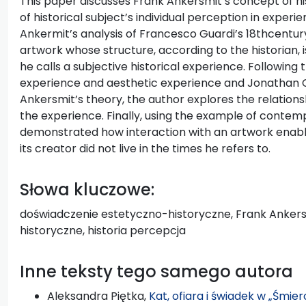
This paper discusses Frank Ankersmit’s concept of his
of historical subject’s individual perception in experi
Ankermit’s analysis of Francesco Guardi’s 18thcentur
artwork whose structure, according to the historian, i
he calls a subjective historical experience. Following 
experience and aesthetic experience and Jonathan Cl
Ankersmit’s theory, the author explores the relation
the experience. Finally, using the example of contempo
demonstrated how interaction with an artwork enabl
its creator did not live in the times he refers to.
Słowa kluczowe:
doświadczenie estetyczno-historyczne, Frank Anker
historyczne, historia percepcja
Inne teksty tego samego autora
Aleksandra Piętka,
Kat, ofiara i świadek w „Śmie