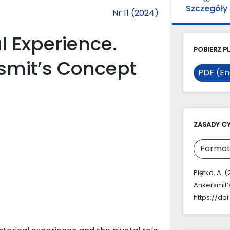
Szczegóły
Nr 11 (2024)
l Experience.
POBIERZ PL
smit’s Concept
PDF (En
ZASADY C
Format
Piętka, A. 
Ankersmit’
https://doi