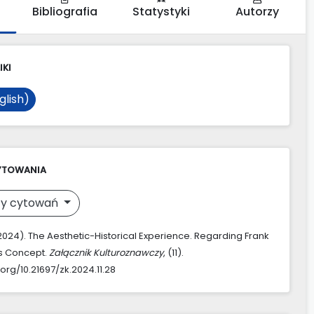
Bibliografia
Statystyki
Autorzy
IKI
glish)
YTOWANIA
y cytowań
(2024). The Aesthetic-Historical Experience. Regarding Frank
s Concept.
Załącznik Kulturoznawczy
, (11).
.org/10.21697/zk.2024.11.28