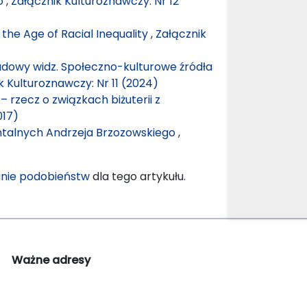
bó
,
Załącznik Kulturoznawczy: Nr 12
the Age of Racial Inequality
,
Załącznik
udowy widz. Społeczno-kulturowe źródła
k Kulturoznawczy: Nr 11 (2024)
 rzecz o związkach biżuterii z
017)
entalnych Andrzeja Brzozowskiego
,
nie podobieństw
dla tego artykułu.
Ważne adresy