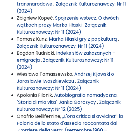
transnarodowe
,
Załącznik Kulturoznawczy: Nr 11
(2024)
Zbigniew Kopeć,
Spojrzenie wstecz. O dwóch
wątkach prozy Marka Hłaski
,
Załącznik
Kulturoznawczy: Nr 11 (2024)
Tomasz Kunz,
Marka Hłaski gry z popkulturą
,
Załącznik Kulturoznawczy: Nr 11 (2024)
Bogdan Rudnicki,
Indeks słów zakazanych –
emigracja
,
Załącznik Kulturoznawczy: Nr 11
(2024)
Wiesława Tomaszewska,
Andrzej Kijowski o
Jarosławie Iwaszkiewiczu
,
Załącznik
Kulturoznawczy: Nr 11 (2024)
Apolonia Filonik,
Autobiografia nomadyczna.
"Storia di mia vita" Janka Gorczycy
,
Załącznik
Kulturoznawczy: Nr 12 (2025)
Onofrio Bellifemine,
„L'ora critica si avvicina”: la
Polonia dello stato d'assedio raccontata dal
„Corriere della Sera” (settembre 1980 –