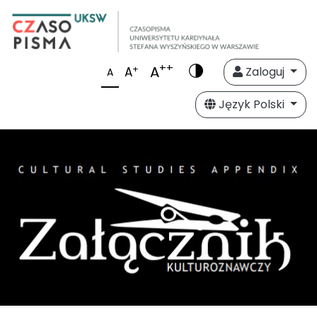
++
A
+
A
Zaloguj
A
Język Polski