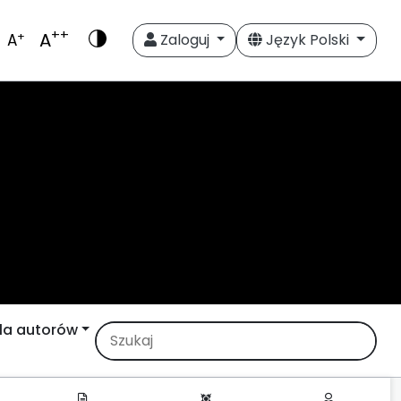
++
A
+
A
Zaloguj
Język Polski
la autorów