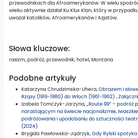
przewodnikach dla Afroamerykanów. W wielu spośród w
wieku aktywnie działał Ku Klux Klan, który w przypa
uważał katolików, Afroamerykanów i Azjatów.
Słowa kluczowe:
rasizm, podróż, przewodnik, hotel, Montana
Podobne artykuły
Katarzyna Chrudzimska-Uhera,
Obrazem i słowe
Rząsy (1919-1980) do Włoch (1961-1962)
,
Załączni
Izabela Tomczyk-Jarzyna,
„Route 99” – podróż 
narastającym na świecie nacjonalizmie, Iwaszk
podróżowania i upodobaniu do sztuczności teat
(2024)
Brygida Pawłowska-Jądrzyk,
Gdy Rylski spotyka