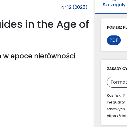
Szczegóły
Nr 12 (2025)
des in the Age of
POBIERZ PL
PDF
e w epoce nierówności
ZASADY C
Format
Kasiński, K
Inequality
rasowych.
https://doi