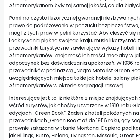
Afroamerykanom były tej samej jakości, co dla białyc
Pomimo często iluzorycznej gwarancji niezbywalnych
prawo do podróżowania w poczuciu bezpieczeństwa, o
mogli z tych praw w pełni korzystać. Aby cieszyć si
i odkrywania piękna swojego kraju, musieli korzystać z 
przewodniki turystyczne zawierające wykazy hoteli i 
Afroamerykanów. Znajomość ich treści mogłaby w ja
odpoczynek bez doświadczania upokorzeń. W 1936 roku
przewodników pod nazwą „Negro Motorist Green Boo
uwzględniających miejsca takie jak hotele, salony pięk
Afroamerykanów w okresie segregacji rasowej.
Interesujące jest to, iż niektóre z miejsc znajdujący
wśród turystów, jak choćby utworzony w 1910 roku Glac
edycjach „Green Book”. Żaden z hoteli położonych na 
przewodnikach „Green Book” aż do 1956 roku, gdy se
prawnie zakazana w stanie Montana. Dopiero pod koni
jak Billings, Butte, Helena, Livingston, Missoula, Great F