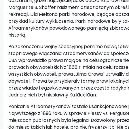
obszarami, gdzie najczęściej doświadczano praw rasi
Marguerite S. Shaffer rasizmem dziedziczonym określ
rekreacji. Dla Meltona parki narodowe, będące obszar
przykład kultury wykluczenia. Parki narodowe były t
Afroamerykanów powodowanego pamięcią zbiorową 
historią.
Po zakończeniu wojny secesyjnej, pomimo niewątpliwe
stopniowego włączania Afroamerykanów do społecz
USA wprowadziło prawa mające na celu ograniczenie 
prawach obywatelskich z 1866 r. miała na celu rozsz
wszystkich obywateli, prawa „Jima Crowa” utrwaliły
obywateli. Prawa te przybierały formę praw lokalny
przez władze i egzekwowanych przez często radykalne
Jedną z nich był niesławny Ku Klux Klan.
Poniżanie Afroamerykanów zostało usankcjonowane
Najwyższego z 1896 roku w sprawie Plessy vs. Ferguson
miejscach publicznych była legalna. Dozwolony prze
do miejsc takich jak hotele, pralnie, fryzjerzy itp. Nie