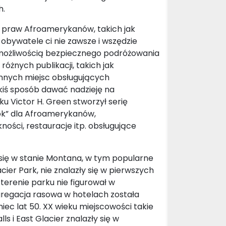
h.
 praw Afroamerykanów, takich jak
bywatele ci nie zawsze i wszędzie
ę możliwością bezpiecznego podróżowania
różnych publikacji, takich jak
innych miejsc obsługujących
kiś sposób dawać nadzieję na
 Victor H. Green stworzył serię
k” dla Afroamerykanów,
ności, restauracje itp. obsługujące
ch się w stanie Montana, w tym popularne
ier Park, nie znalazły się w pierwszych
terenie parku nie figurował w
gregacja rasowa w hotelach została
ec lat 50. XX wieku miejscowości takie
alls i East Glacier znalazły się w