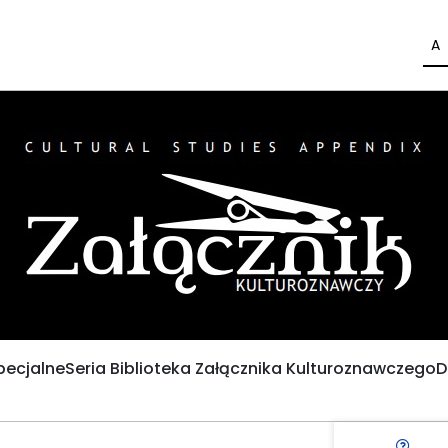
A
pecjalne
Seria Biblioteka Załącznika Kulturoznawczego
D