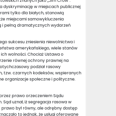
stowskich znanych jako „Jim Crow”.
a dyskryminację w miejscach publicznej
ami tylko dla białych, stanowią
akże miejscami samowykluczenia
i pełną dramatycznych wydarzeń
go sukcesu zniesienia niewolnictwa i
eństwa amerykańskiego, wiele stanów
ich wolności. Chociaż Ustawa o
erzenie równej ochrony prawnej na
 dotychczasowy podział rasowy
ch, tzw. czarnych kodeksów, wspieranych
 organizacje społeczne i polityczne.
 przez prawo orzeczeniem Sądu
. Sąd uznał, iż segregacja rasowa w
z prawo był równy, ale odrębny dostęp
 oznaczało to jednak, że usługi oferowane