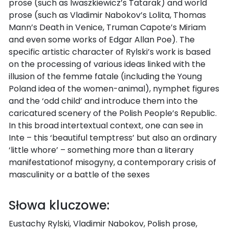
prose (such as Iwaszkiewicz’s Tatarak) and world
prose (such as Vladimir Nabokov’s Lolita, Thomas
Mann’s Death in Venice, Truman Capote’s Miriam
and even some works of Edgar Allan Poe). The
specific artistic character of Rylski’s work is based
on the processing of various ideas linked with the
illusion of the femme fatale (including the Young
Poland idea of the women-animal), nymphet figures
and the ‘odd child’ and introduce them into the
caricatured scenery of the Polish People’s Republic.
In this broad intertextual context, one can see in
Inte – this ‘beautiful temptress’ but also an ordinary
‘little whore’ – something more than a literary
manifestationof misogyny, a contemporary crisis of
masculinity or a battle of the sexes
Słowa kluczowe:
Eustachy Rylski, Vladimir Nabokov, Polish prose,