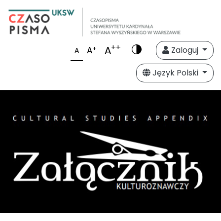
++
A
+
A
Zaloguj
A
Język Polski