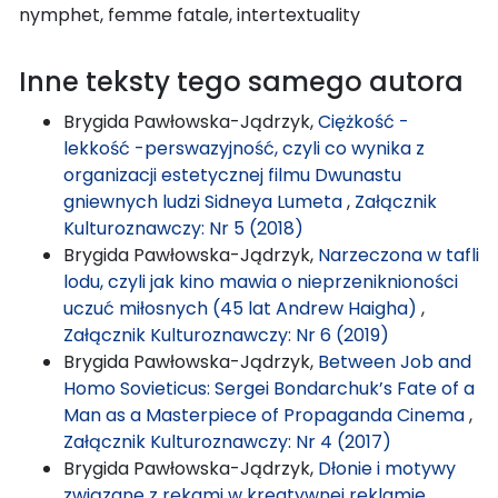
nymphet, femme fatale, intertextuality
Inne teksty tego samego autora
Brygida Pawłowska-Jądrzyk,
Ciężkość -
lekkość -perswazyjność, czyli co wynika z
organizacji estetycznej filmu Dwunastu
gniewnych ludzi Sidneya Lumeta
,
Załącznik
Kulturoznawczy: Nr 5 (2018)
Brygida Pawłowska-Jądrzyk,
Narzeczona w tafli
lodu, czyli jak kino mawia o nieprzeniknioności
uczuć miłosnych (45 lat Andrew Haigha)
,
Załącznik Kulturoznawczy: Nr 6 (2019)
Brygida Pawłowska-Jądrzyk,
Between Job and
Homo Sovieticus: Sergei Bondarchuk’s Fate of a
Man as a Masterpiece of Propaganda Cinema
,
Załącznik Kulturoznawczy: Nr 4 (2017)
Brygida Pawłowska-Jądrzyk,
Dłonie i motywy
związane z rękami w kreatywnej reklamie