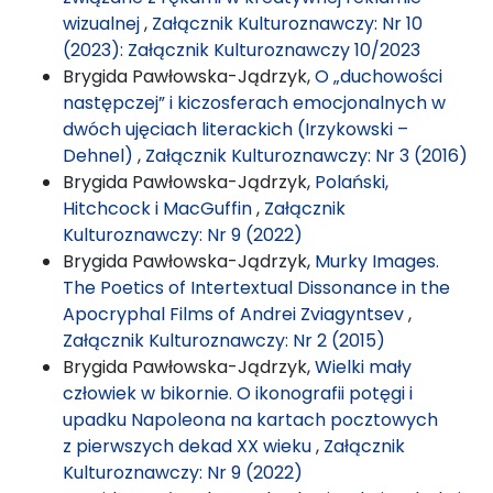
wizualnej
,
Załącznik Kulturoznawczy: Nr 10
(2023): Załącznik Kulturoznawczy 10/2023
Brygida Pawłowska-Jądrzyk,
O „duchowości
następczej” i kiczosferach emocjonalnych w
dwóch ujęciach literackich (Irzykowski –
Dehnel)
,
Załącznik Kulturoznawczy: Nr 3 (2016)
Brygida Pawłowska-Jądrzyk,
Polański,
Hitchcock i MacGuffin
,
Załącznik
Kulturoznawczy: Nr 9 (2022)
Brygida Pawłowska-Jądrzyk,
Murky Images.
The Poetics of Intertextual Dissonance in the
Apocryphal Films of Andrei Zviagyntsev
,
Załącznik Kulturoznawczy: Nr 2 (2015)
Brygida Pawłowska-Jądrzyk,
Wielki mały
człowiek w bikornie. O ikonografii potęgi i
upadku Napoleona na kartach pocztowych
z pierwszych dekad XX wieku
,
Załącznik
Kulturoznawczy: Nr 9 (2022)