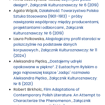
design?
,
Załącznik Kulturoznawczy: Nr 6 (2019)
Agata Wójcik,
Działalność Towarzystwa Polska
Sztuka Stosowana (1901–1913) – próby
nawiązania współpracy między producentami,
projektantami i odbiorcami
,
Załącznik
Kulturoznawczy: Nr 6 (2019)
Laura Polkowska,
Aksjologiczny profil starości w
polszczyźnie na podstawie danych
korpusowych
,
Załącznik Kulturoznawczy: Nr 11
(2024)
Aleksandra Piętka,
„Dostajemy udręki
opakowane w piękno”. Z Eustachym Rylskim o
jego najnowszej książce 'Jadąc' rozmawia
Aleksandra Piętka
,
Załącznik Kulturoznawczy:
Nr 8 (2021)
Robert Birkholc,
Film Adaptations of
Contemporary Polish Literature. An Attempt to
Characterize the Phenomenon
,
Załącznik