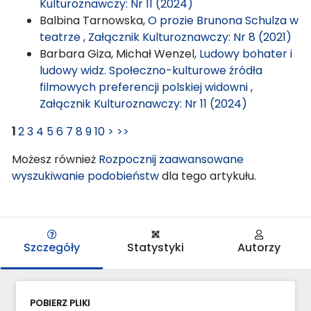
Kulturoznawczy: Nr 11 (2024)
Balbina Tarnowska,
O prozie Brunona Schulza w
teatrze
,
Załącznik Kulturoznawczy: Nr 8 (2021)
Barbara Giza, Michał Wenzel,
Ludowy bohater i
ludowy widz. Społeczno-kulturowe źródła
filmowych preferencji polskiej widowni
,
Załącznik Kulturoznawczy: Nr 11 (2024)
1
2
3
4
5
6
7
8
9
10
>
>>
Możesz również
Rozpocznij zaawansowane
wyszukiwanie podobieństw
dla tego artykułu.
Szczegóły
Statystyki
Autorzy
POBIERZ PLIKI