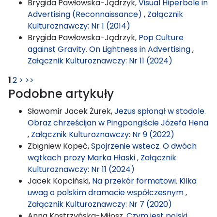
Brygida Pawłowska-Jądrzyk,
Visual Hiperbole in
Advertising (Reconnaissance)
,
Załącznik
Kulturoznawczy: Nr 1 (2014)
Brygida Pawłowska-Jądrzyk,
Pop Culture
against Gravity. On Lightness in Advertising
,
Załącznik Kulturoznawczy: Nr 11 (2024)
1
2
>
>>
Podobne artykuły
Sławomir Jacek Żurek,
Jezus spłonął w stodole.
Obraz chrześcijan w Pingpongiście Józefa Hena
,
Załącznik Kulturoznawczy: Nr 9 (2022)
Zbigniew Kopeć,
Spojrzenie wstecz. O dwóch
wątkach prozy Marka Hłaski
,
Załącznik
Kulturoznawczy: Nr 11 (2024)
Jacek Kopciński,
Na przekór formatowi. Kilka
uwag o polskim dramacie współczesnym
,
Załącznik Kulturoznawczy: Nr 7 (2020)
Anna Kostrzyńska-Miłosz,
Czym jest polski