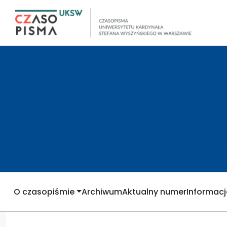
O czasopiśmie
Archiwum
Aktualny numer
Informacj