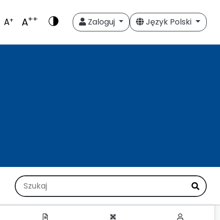
++
A
+
A
Zaloguj
Język Polski