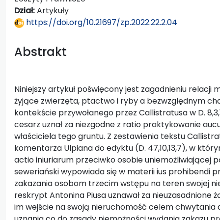
Dział:
Artykuły
https://doi.org/10.21697/zp.2022.22.2.04
Abstrakt
Niniejszy artykuł poświęcony jest zagadnieniu relacji
żyjące zwierzęta, ptactwo i ryby a bezwzględnym c
kontekście przywołanego przez Callistratusa w D. 8,3
cesarz uznał za niezgodne z ratio praktykowanie au
właściciela tego gruntu. Z zestawienia tekstu Callis
komentarza Ulpiana do edyktu (D. 47,10,13,7), w któr
actio iniuriarum przeciwko osobie uniemożliwiającej 
seweriański wypowiada się w materii ius prohibendi p
zakazania osobom trzecim wstępu na teren swojej n
reskrypt Antonina Piusa uznawał za nieuzasadnione żą
im wejście na swoją nieruchomość celem chwytania
uznania co do zasady niemożności wydania zakazu pr