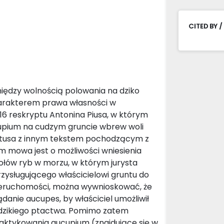
CITED BY /
 między wolnością polowania na dziko
harakterem prawa własności w
,16 reskryptu Antonina Piusa, w którym
cupium na cudzym gruncie wbrew woli
tratusa z innym tekstem pochodzącym z
ym mowa jest o możliwości wniesienia
połów ryb w morzu, w którym jurysta
rzysługującego właścicielowi gruntu do
ieruchomości, można wywnioskować, że
danie aucupes, by właściciel umożliwił
 dzikiego ptactwa. Pomimo zatem
aktykowania aucupium (znajdujące się w