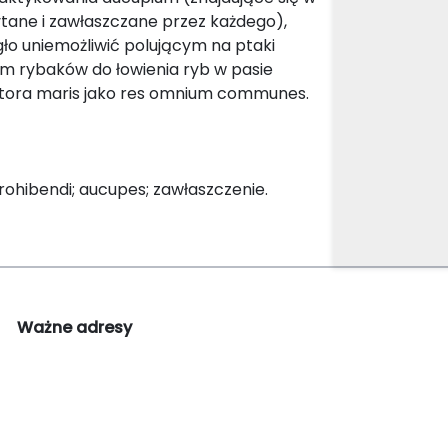
wytane i zawłaszczane przez każdego),
gło uniemożliwić polującym na ptaki
em rybaków do łowienia ryb w pasie
itora maris jako res omnium communes.
rohibendi; aucupes; zawłaszczenie.
Ważne adresy