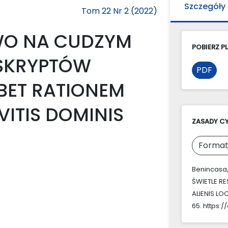
Szczegóły
Tom 22 Nr 2 (2022)
WO NA CUDZYM
POBIERZ PL
ESKRYPTÓW
PDF
BET RATIONEM
NVITIS DOMINIS
ZASADY C
Format
Benincasa
ŚWIETLE R
ALIENIS LO
65. https:/