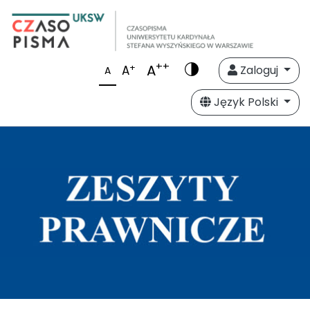
++
A
+
A
Zaloguj
A
Język Polski