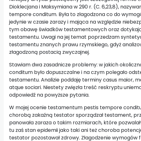
Dioklecjana i Maksymiana w 290 r. (C. 6,23,8), nazyw
tempore conditum. Była to złagodzona co do wymo
jedynie w czasie zarazy i mająca na względzie niebez
tym obawę świadków testamentowych oraz dotykając
testamentu. Uwagi na jej temat poprzedzam syntet
testamentu znanych prawu rzymskiego, gdyż analizo
złagodzoną postacią zwyczajnej.
Stawiam dwa zasadnicze problemy: w jakich okolicz
conditum było dopuszczalne i na czym polegało ods
testamentu. Analizie poddaję terminy casus maior, m
atque sociari. Niestety zwięzła treść reskryptu uniem
odpowiedź na powyższe pytania.
W mojej ocenie testamentum pestis tempore conditu
chorobą zakaźną testator sporządzał testament, prz
panowała zaraza o takim rozmiarach, które pozwalały 
tu zaś stan epidemii jako taki ani też choroba potenc
testator pozostawał zdrowy. Złagodzenie wymogów 