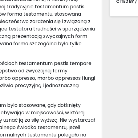
CITED BY /
anej tradycyjnie testamentum pestis
gów forma testamentu, stosowana
pieczeństwo zarażenia się i związaną z
e testatora trudności w sporządzeniu
yczną prezentacją zwyczajnych form
wana forma szczególna była tylko
nościach testamentum pestis tempore
tępstwo od zwyczajnej formy
orbo oppresso, morbo oppressos i iungi
ożliwia precyzyjną i jednoznaczną
m było stosowane, gdy dotknięty
ebywając w miejscowości, w której
uznać ją za siłę wyższą. Nie wystarczał
jalnego świadka testamentu, jeżeli
formalnych testamentu polegało na