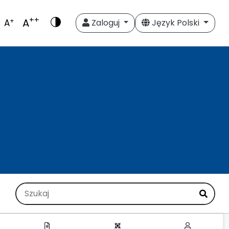
++
A
+
A
Zaloguj
Język Polski