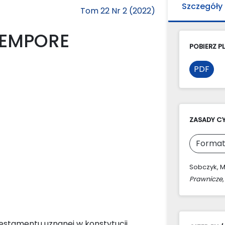
Szczegóły
Tom 22 Nr 2 (2022)
TEMPORE
POBIERZ PL
PDF
ZASADY C
Format
Sobczyk, M
Prawnicze
 testamentu uznanej w konstytucji