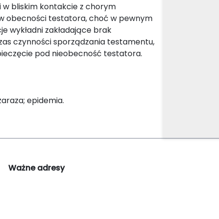
i w bliskim kontakcie z chorym
ę w obecności testatora, choć w pewnym
cje wykładni zakładające brak
czas czynności sporządzania testamentu,
 pieczęcie pod nieobecność testatora.
araza; epidemia.
Ważne adresy