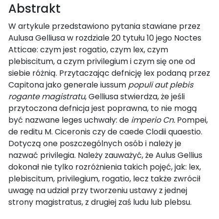
Abstrakt
W artykule przedstawiono pytania stawiane przez
Aulusa Gelliusa w rozdziale 20 tytułu 10 jego Noctes
Atticae: czym jest rogatio, czym lex, czym
plebiscitum, a czym privilegium i czym się one od
siebie różnią. Przytaczając defnicję lex podaną przez
Capitona jako generale iussum
populi aut plebis
rogante magistratu
, Gelliusa stwierdza, że jeśli
przytoczona defnicja jest poprawna, to nie mogą
być nazwane leges uchwały: de
imperio Cn.
Pompei,
de reditu M. Ciceronis czy de caede Clodii quaestio.
Dotyczą one poszczególnych osób i należy je
nazwać privilegia. Należy zauważyć, że Aulus Gellius
dokonał nie tylko rozróżnienia takich pojęć, jak: lex,
plebiscitum, privilegium, rogatio, lecz także zwrócił
uwagę na udział przy tworzeniu ustawy z jednej
strony magistratus, z drugiej zaś ludu lub plebsu.