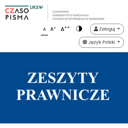
++
A
+
A
Zaloguj
A
Język Polski