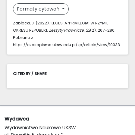
Formaty cytowań
Zabłocki, J. (2022). ‘LEGES’ A ‘PRIVILEGIA’ W RZYMIE
OKRESU REPUBLIKI.
Zeszyty Prawnicze
,
22
(2), 267–280.
Pobrano z
https://czasopisma.uksw.edu.pl/zp/article/view/10033
CITED BY / SHARE
Wydawca
Wydawnictwo Naukowe UKSW
ul. Dewajtis 5, domek nr 2