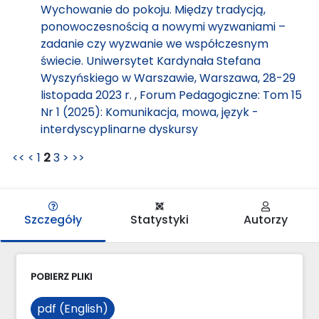
Wychowanie do pokoju. Między tradycją,
ponowoczesnością a nowymi wyzwaniami –
zadanie czy wyzwanie we współczesnym
świecie. Uniwersytet Kardynała Stefana
Wyszyńskiego w Warszawie, Warszawa, 28-29
listopada 2023 r.
,
Forum Pedagogiczne: Tom 15
Nr 1 (2025): Komunikacja, mowa, język -
interdyscyplinarne dyskursy
<<
<
1
2
3
>
>>
Szczegóły
Statystyki
Autorzy
POBIERZ PLIKI
pdf (English)