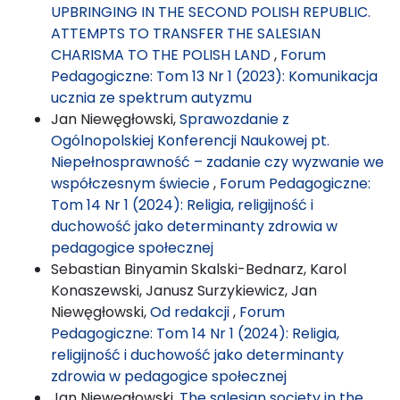
UPBRINGING IN THE SECOND POLISH REPUBLIC.
ATTEMPTS TO TRANSFER THE SALESIAN
CHARISMA TO THE POLISH LAND
,
Forum
Pedagogiczne: Tom 13 Nr 1 (2023): Komunikacja
ucznia ze spektrum autyzmu
Jan Niewęgłowski,
Sprawozdanie z
Ogólnopolskiej Konferencji Naukowej pt.
Niepełnosprawność – zadanie czy wyzwanie we
współczesnym świecie
,
Forum Pedagogiczne:
Tom 14 Nr 1 (2024): Religia, religijność i
duchowość jako determinanty zdrowia w
pedagogice społecznej
Sebastian Binyamin Skalski-Bednarz, Karol
Konaszewski, Janusz Surzykiewicz, Jan
Niewęgłowski,
Od redakcji
,
Forum
Pedagogiczne: Tom 14 Nr 1 (2024): Religia,
religijność i duchowość jako determinanty
zdrowia w pedagogice społecznej
Jan Niewęgłowski,
The salesian society in the