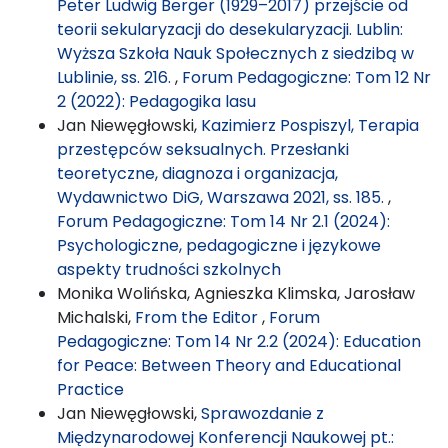
Peter Ludwig Berger (1929–2017) przejście od
teorii sekularyzacji do desekularyzacji. Lublin:
Wyższa Szkoła Nauk Społecznych z siedzibą w
Lublinie, ss. 216.
,
Forum Pedagogiczne: Tom 12 Nr
2 (2022): Pedagogika lasu
Jan Niewęgłowski,
Kazimierz Pospiszyl, Terapia
przestępców seksualnych. Przesłanki
teoretyczne, diagnoza i organizacja,
Wydawnictwo DiG, Warszawa 2021, ss. 185.
,
Forum Pedagogiczne: Tom 14 Nr 2.1 (2024):
Psychologiczne, pedagogiczne i językowe
aspekty trudności szkolnych
Monika Wolińska, Agnieszka Klimska, Jarosław
Michalski,
From the Editor
,
Forum
Pedagogiczne: Tom 14 Nr 2.2 (2024): Education
for Peace: Between Theory and Educational
Practice
Jan Niewęgłowski,
Sprawozdanie z
Międzynarodowej Konferencji Naukowej pt.: