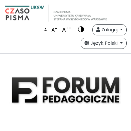
++
A
+
A
Zaloguj
A
Język Polski