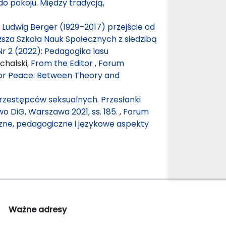
o pokoju. Między tradycją,
r Ludwig Berger (1929–2017) przejście od
Wyższa Szkoła Nauk Społecznych z siedzibą
r 2 (2022): Pedagogika lasu
chalski,
From the Editor
,
Forum
for Peace: Between Theory and
przestępców seksualnych. Przesłanki
o DiG, Warszawa 2021, ss. 185.
,
Forum
czne, pedagogiczne i językowe aspekty
Ważne adresy