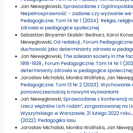
Jan Niewęgłowski,
Sprawozdanie z Ogólnopolskie
Niepełnosprawność – zadanie czy wyzwanie we
Pedagogiczne: Tom 14 Nr 1 (2024): Religia, relig
zdrowia w pedagogice społecznej
Sebastian Binyamin Skalski-Bednarz, Karol Konas
Niewęgłowski,
Od redakcji
,
Forum Pedagogiczne: To
duchowość jako determinanty zdrowia w pedago
Jan Niewęgłowski,
The salesian society in the fa
1918-1939
,
Forum Pedagogiczne: Tom 14 Nr 1 (2024)
determinanty zdrowia w pedagogice społecznej
Jarosław Michalski, Monika Wolińska, Jan Niewęg
Pedagogiczne: Tom 13 Nr 2 (2023): Wychowanie d
ponowoczesnością a nowymi wyzwaniami
Jan Niewęgłowski,
Sprawozdanie z konferencji na
rzecz więźniów i ich rodzin”, zorganizowanej na
Wyszyńskiego w Warszawie, 21 lutego 2022 roku
(2022): Pedagogika lasu
Jarosław Michalski, Monika Wolińska, Jan Niewęg