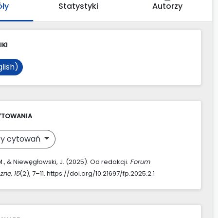
óły
Statystyki
Autorzy
IKI
lish)
YTOWANIA
y cytowań
., & Niewęgłowski, J. (2025). Od redakcji.
Forum
zne
,
15
(2), 7–11. https://doi.org/10.21697/fp.2025.2.1