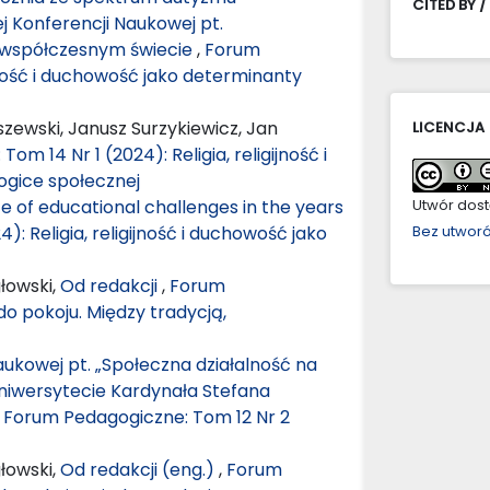
CITED BY /
j Konferencji Naukowej pt.
 współczesnym świecie
,
Forum
ijność i duchowość jako determinanty
zewski, Janusz Surzykiewicz, Jan
LICENCJA
m 14 Nr 1 (2024): Religia, religijność i
gice społecznej
ce of educational challenges in the years
Utwór dostę
: Religia, religijność i duchowość jako
Bez utwor
łowski,
Od redakcji
,
Forum
o pokoju. Między tradycją,
ukowej pt. „Społeczna działalność na
 Uniwersytecie Kardynała Stefana
,
Forum Pedagogiczne: Tom 12 Nr 2
łowski,
Od redakcji (eng.)
,
Forum