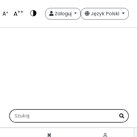
++
A
+
A
Zaloguj
Język Polski