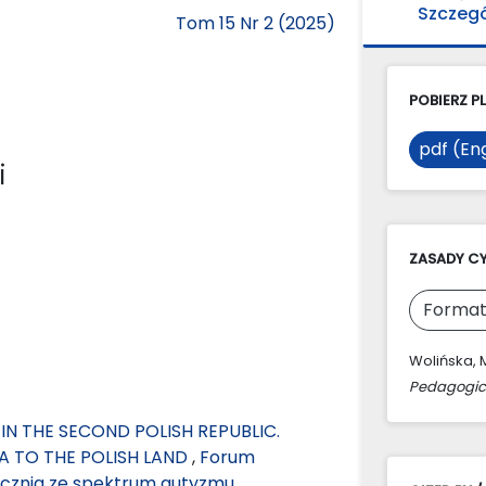
Szczeg
Tom 15 Nr 2 (2025)
POBIERZ PL
pdf (Eng
i
ZASADY C
Format
Wolińska, M
Pedagogic
N THE SECOND POLISH REPUBLIC.
A TO THE POLISH LAND
,
Forum
 ucznia ze spektrum autyzmu