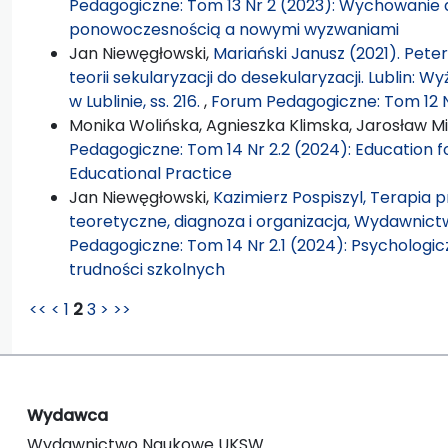
Pedagogiczne: Tom 13 Nr 2 (2023): Wychowanie d
ponowoczesnością a nowymi wyzwaniami
Jan Niewęgłowski,
Mariański Janusz (2021). Pete
teorii sekularyzacji do desekularyzacji. Lublin: 
w Lublinie, ss. 216.
,
Forum Pedagogiczne: Tom 12 N
Monika Wolińska, Agnieszka Klimska, Jarosław Mi
Pedagogiczne: Tom 14 Nr 2.2 (2024): Education 
Educational Practice
Jan Niewęgłowski,
Kazimierz Pospiszyl, Terapia 
teoretyczne, diagnoza i organizacja, Wydawnictw
Pedagogiczne: Tom 14 Nr 2.1 (2024): Psychologi
trudności szkolnych
<<
<
1
2
3
>
>>
Wydawca
Wydawnictwo Naukowe UKSW