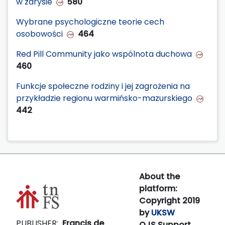
w zarysie
580
Wybrane psychologiczne teorie cech
osobowości
464
Red Pill Community jako wspólnota duchowa
460
Funkcje społeczne rodziny i jej zagrożenia na
przykładzie regionu warmińsko-mazurskiego
442
About the
platform:
Copyright 2019
by
UKSW
PUBLISHER:
Francis de
OJS Support