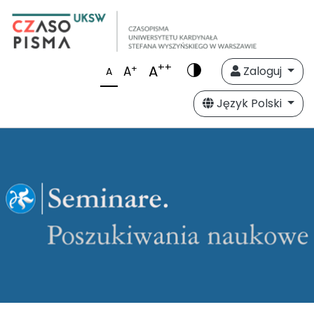
++
A
+
A
Zaloguj
A
Język Polski