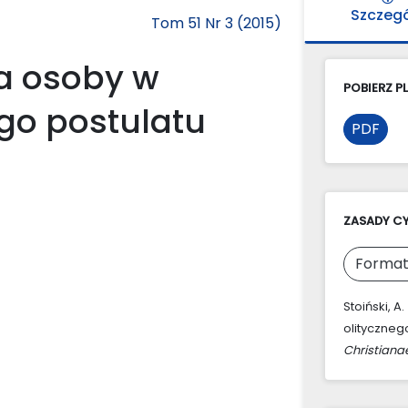
Szczeg
Tom 51 Nr 3 (2015)
a osoby w
POBIERZ PL
go postulatu
PDF
ZASADY C
Format
Stoiński, 
olityczneg
Christiana