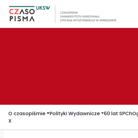
O czasopiśmie
Polityki Wydawnicze
60 lat SPCh
Og
X