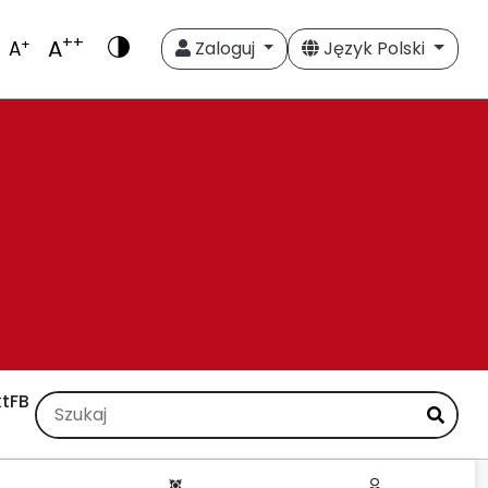
++
A
+
A
Zaloguj
Język Polski
t
FB