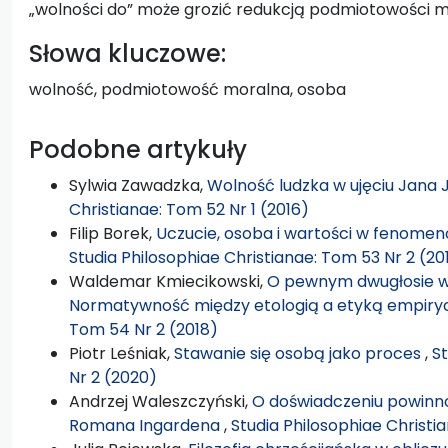
„wolności do” może grozić redukcją podmiotowości m
Słowa kluczowe:
wolność, podmiotowość moralna, osoba
Podobne artykuły
Sylwia Zawadzka,
Wolność ludzka w ujęciu Jana
Christianae: Tom 52 Nr 1 (2016)
Filip Borek,
Uczucie, osoba i wartości w fenomen
Studia Philosophiae Christianae: Tom 53 Nr 2 (20
Waldemar Kmiecikowski,
O pewnym dwugłosie w 
Normatywność między etologią a etyką empir
Tom 54 Nr 2 (2018)
Piotr Leśniak,
Stawanie się osobą jako proces
,
St
Nr 2 (2020)
Andrzej Waleszczyński,
O doświadczeniu powinno
Romana Ingardena
,
Studia Philosophiae Christi