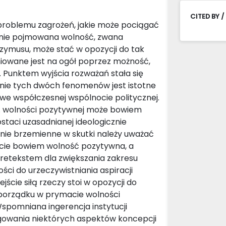
CITED BY /
i problemu zagrożeń, jakie może pociągać
znie pojmowana wolność, zwana
ymusu, może stać w opozycji do tak
niowane jest na ogół poprzez możność,
. Punktem wyjścia rozważań stała się
nie tych dwóch fenomenów jest istotne
e współczesnej wspólnocie politycznej.
. wolności pozytywnej może bowiem
taci uzasadnianej ideologicznie
gólnie brzemienne w skutki należy uważać
tocie bowiem wolność pozytywna, a
ę pretekstem dla zwiększania zakresu
ci do urzeczywistniania aspiracji
ście siłą rzeczy stoi w opozycji do
orządku w prymacie wolności
spomniana ingerencja instytucji
gowania niektórych aspektów koncepcji