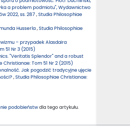
u sporu o podmiotowość. Piotr Duchliński,
Etyka a problem podmiotu", Wydawnictwo
w 2022, ss. 287
,
Studia Philosophiae
dmunda Husserla
,
Studia Philosophiae
ywizmu – przypadek Alasdaira
m 51 Nr 3 (2015)
hics. "Veritatis Splendor" and a robust
e Christianae: Tom 51 Nr 2 (2015)
nalność. Jak pogodzić tradycyjne ujęcie
ności?
,
Studia Philosophiae Christianae:
nie podobieństw
dla tego artykułu.