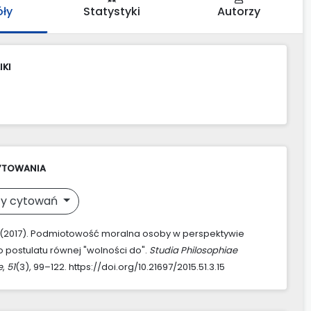
óły
Statystyki
Autorzy
IKI
YTOWANIA
y cytowań
A. (2017). Podmiotowość moralna osoby w perspektywie
o postulatu równej "wolności do".
Studia Philosophiae
e
,
51
(3), 99–122. https://doi.org/10.21697/2015.51.3.15