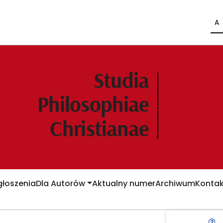
A
łoszenia
Dla Autorów
Aktualny numer
Archiwum
Kontak