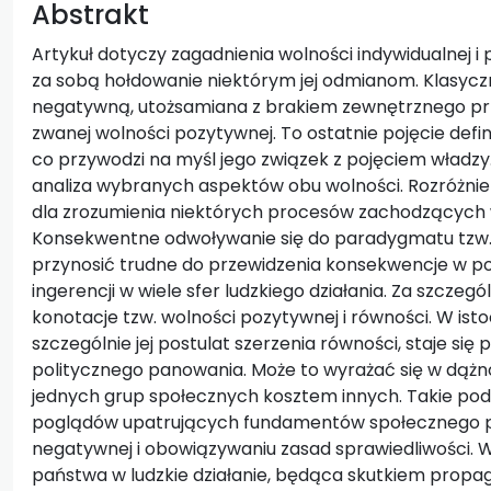
Abstrakt
Artykuł dotyczy zagadnienia wolności indywidualnej 
za sobą hołdowanie niektórym jej odmianom. Klasyc
negatywną, utożsamiana z brakiem zewnętrznego prz
zwanej wolności pozytywnej. To ostatnie pojęcie defi
co przywodzi na myśl jego związek z pojęciem władzy
analiza wybranych aspektów obu wolności. Rozróżnie
dla zrozumienia niektórych procesów zachodzących w
Konsekwentne odwoływanie się do paradygmatu tzw
przynosić trudne do przewidzenia konsekwencje w pos
ingerencji w wiele sfer ludzkiego działania. Za szcze
konotacje tzw. wolności pozytywnej i równości. W is
szczególnie jej postulat szerzenia równości, staje si
politycznego panowania. Może to wyrażać się w dążnoś
jednych grup społecznych kosztem innych. Takie podej
poglądów upatrujących fundamentów społecznego p
negatywnej i obowiązywaniu zasad sprawiedliwości. W
państwa w ludzkie działanie, będąca skutkiem propa