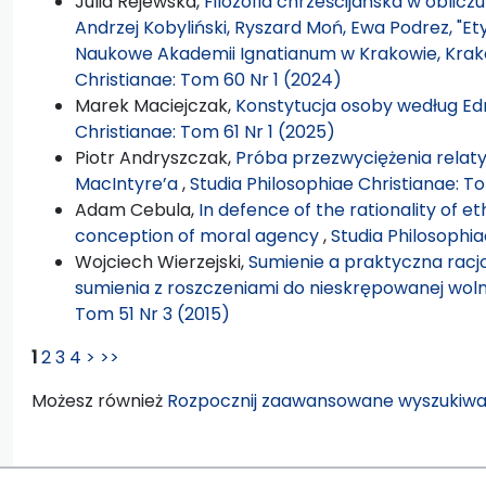
Julia Rejewska,
Filozofia chrześcijańska w oblicz
Andrzej Kobyliński, Ryszard Moń, Ewa Podrez, "
Naukowe Akademii Ignatianum w Krakowie, Krakó
Christianae: Tom 60 Nr 1 (2024)
Marek Maciejczak,
Konstytucja osoby według E
Christianae: Tom 61 Nr 1 (2025)
Piotr Andryszczak,
Próba przezwyciężenia relat
MacIntyre’a
,
Studia Philosophiae Christianae: To
Adam Cebula,
In defence of the rationality of et
conception of moral agency
,
Studia Philosophia
Wojciech Wierzejski,
Sumienie a praktyczna racjo
sumienia z roszczeniami do nieskrępowanej wol
Tom 51 Nr 3 (2015)
1
2
3
4
>
>>
Możesz również
Rozpocznij zaawansowane wyszukiwa