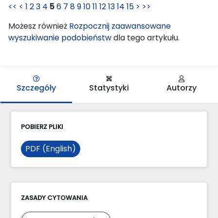
<<
<
1
2
3
4
5
6
7
8
9
10
11
12
13
14
15
>
>>
Możesz również
Rozpocznij zaawansowane
wyszukiwanie podobieństw
dla tego artykułu.
Szczegóły
Statystyki
Autorzy
POBIERZ PLIKI
PDF (English)
ZASADY CYTOWANIA