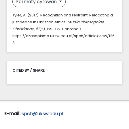
Formaty cytowań
Tyler, A. (2017). Recognition and restraint: Relocating a
just peace in Christian ethics.
Studia Philosophiae
Christianae
,
51
(2), 159–172. Pobrano z
https://czasopisma.uksw.edu.pl/spch/article/view/126
3
CITED BY / SHARE
E-mail:
spch@uksw.edu.pl