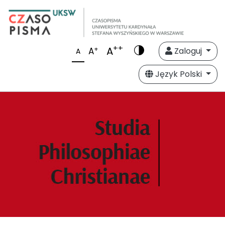
++
A
+
A
Zaloguj
A
Język Polski