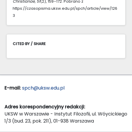
Christianae
,
51
(2), 159–172. Pobrano z
https://czasopisma.uksw.edu.pl/spch/article/view/126
3
CITED BY / SHARE
E-mail:
spch@uksw.edu.pl
Adres korespondencyjny redakcji:
UKSW w Warszawie - Instytut Filozofii, ul. Wóycickiego
1/3 (bud. 23, pok. 211), 01-938 Warszawa