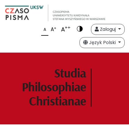
++
A
+
A
Zaloguj
A
Język Polski