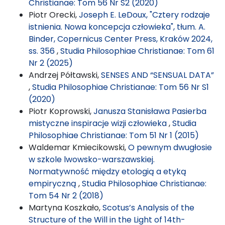
Christianae: Tom 56 Nr S2 (2020)
Piotr Orecki,
Joseph E. LeDoux, "Cztery rodzaje
istnienia. Nowa koncepcja człowieka", tłum. A.
Binder, Copernicus Center Press, Kraków 2024,
ss. 356
,
Studia Philosophiae Christianae: Tom 61
Nr 2 (2025)
Andrzej Półtawski,
SENSES AND “SENSUAL DATA”
,
Studia Philosophiae Christianae: Tom 56 Nr S1
(2020)
Piotr Koprowski,
Janusza Stanisława Pasierba
mistyczne inspiracje wizji człowieka
,
Studia
Philosophiae Christianae: Tom 51 Nr 1 (2015)
Waldemar Kmiecikowski,
O pewnym dwugłosie
w szkole lwowsko-warszawskiej.
Normatywność między etologią a etyką
empiryczną
,
Studia Philosophiae Christianae:
Tom 54 Nr 2 (2018)
Martyna Koszkało,
Scotus’s Analysis of the
Structure of the Will in the Light of 14th-