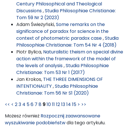
Century Philosophical and Theological
Discussions
,
Studia Philosophiae Christianae:
Tom 59 Nr 2 (2023)
Adam Świeżyński,
Some remarks on the
significance of paradox for science in the
context of photometric paradox case
,
Studia
Philosophiae Christianae: Tom 54 Nr 4 (2018)
Piotr Bylica,
Naturalistic theism on special divine
action within the framework of the model of
the levels of analysis
,
Studia Philosophiae
Christianae: Tom 53 Nr 1 (2017)
Jan Krokos,
THE THREE DIMENSIONS OF
INTENTIONALITY
,
Studia Philosophiae
Christianae: Tom 56 Nr S1 (2020)
<<
<
2
3
4
5
6
7
8
9
10
11
12
13
14
15
>
>>
Możesz również
Rozpocznij zaawansowane
wyszukiwanie podobieństw
dla tego artykułu.