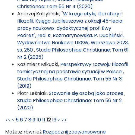
Christianae: Tom 56 Nr 4 (2020)
Andrzej Kobyliński,
"W kręgu etyki, literatury i
filozofii. Księga Jubileuszowa z okazji 45-lecia
pracy naukowo-dydaktycznej prof. Ewy
Podrez", red. K. Rozmarynowska, P. Duchliński,
Wydawnictwo Naukowe UKSW, Warszawa 2023,
ss. 280
,
Studia Philosophiae Christianae: Tom 61
Nr 2 (2025)
Kazimierz Mikucki,
Perspektywy rozwoju filozofii
tomistycznej na podstawie sytuacji w Polsce
,
Studia Philosophiae Christianae: Tom 55 Nr 3
(2019)
Piotr Leśniak,
Stawanie się osobą jako proces
,
Studia Philosophiae Christianae: Tom 56 Nr 2
(2020)
<<
<
5
6
7
8
9
10
11
12
13
>
>>
Możesz również
Rozpocznij zaawansowane