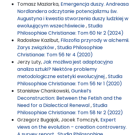
Tomasz Maziarka,
Emergencja duszy. Andreasa
Nordlandera odczytanie potencjalizmu św.
Augustyna i kwestia stworzenia duszy ludzkiej w
ewoluującym wszechświecie
,
Studia
Philosophiae Christianae: Tom 60 Nr 2 (2024)
Radosław Kazibut,
Filozofia przyrody w alchemii.
Zarys związków
,
Studia Philosophiae
Christianae: Tom 56 Nr 4 (2020)
Jerzy Luty,
Jak możliwa jest adaptacyjna
analiza sztuki? Niektóre problemy
metodologiczne estetyki ewolucyjnej
,
Studia
Philosophiae Christianae: Tom 56 Nr 1 (2020)
Stanisław Chankowski,
Gunkel’s
Deconstruction: Between the Fetish and the
Need for a Dialectical Renewal
,
Studia
Philosophiae Christianae: Tom 58 Nr 2 (2022)
Grzegorz Bugajak, Jacek Tomczyk,
Expert
views on the evolution – creation controversy.
A survey report
,
Studia Philosophiae