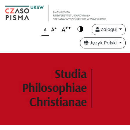
++
A
+
A
Zaloguj
A
Język Polski