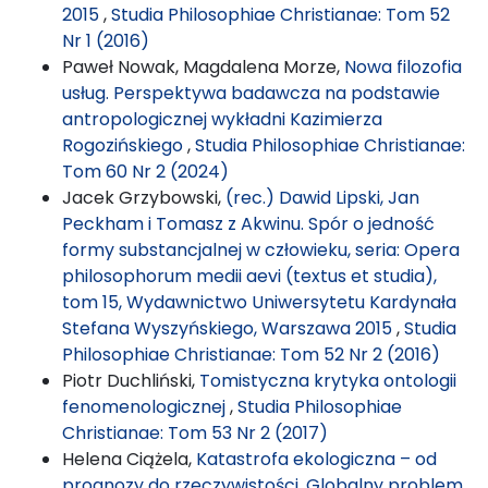
2015
,
Studia Philosophiae Christianae: Tom 52
Nr 1 (2016)
Paweł Nowak, Magdalena Morze,
Nowa filozofia
usług. Perspektywa badawcza na podstawie
antropologicznej wykładni Kazimierza
Rogozińskiego
,
Studia Philosophiae Christianae:
Tom 60 Nr 2 (2024)
Jacek Grzybowski,
(rec.) Dawid Lipski, Jan
Peckham i Tomasz z Akwinu. Spór o jedność
formy substancjalnej w człowieku, seria: Opera
philosophorum medii aevi (textus et studia),
tom 15, Wydawnictwo Uniwersytetu Kardynała
Stefana Wyszyńskiego, Warszawa 2015
,
Studia
Philosophiae Christianae: Tom 52 Nr 2 (2016)
Piotr Duchliński,
Tomistyczna krytyka ontologii
fenomenologicznej
,
Studia Philosophiae
Christianae: Tom 53 Nr 2 (2017)
Helena Ciążela,
Katastrofa ekologiczna – od
prognozy do rzeczywistości. Globalny problem