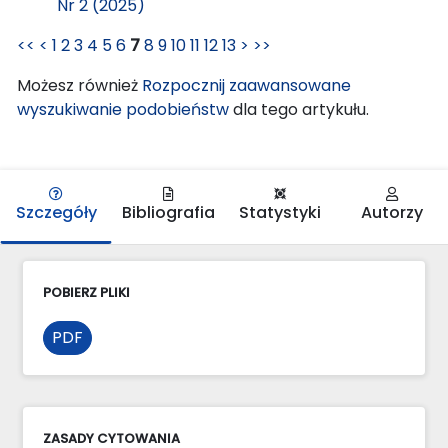
Nr 2 (2025)
<<
<
1
2
3
4
5
6
7
8
9
10
11
12
13
>
>>
Możesz również
Rozpocznij zaawansowane
wyszukiwanie podobieństw
dla tego artykułu.
Szczegóły
Bibliografia
Statystyki
Autorzy
POBIERZ PLIKI
PDF
ZASADY CYTOWANIA