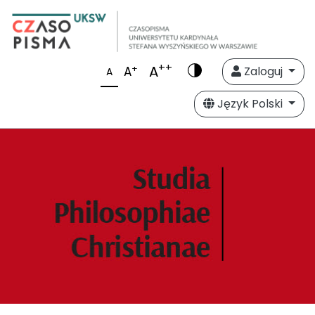
++
A
+
A
Zaloguj
A
Język Polski