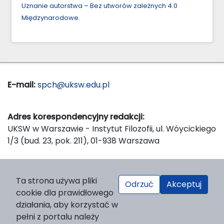
Uznanie autorstwa – Bez utworów zależnych 4.0
Międzynarodowe
.
E-mail:
spch@uksw.edu.pl
Adres korespondencyjny redakcji:
UKSW w Warszawie - Instytut Filozofii, ul. Wóycickiego
1/3 (bud. 23, pok. 211), 01-938 Warszawa
Wydawca:
Ta strona używa pliki
Odrzuć
Akceptuj
Wydawnictwo Naukowe UKSW, ul. Dewajtis 5, domek
cookie dla prawidłowego
nr 2, 01-815 Warszawa
działania, aby korzystać w
Strona WWW Wydawnictwa
pełni z portalu należy
e-mail:
wydawnictwo@uksw.edu.pl