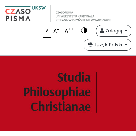
++
A
+
A
Zaloguj
A
Język Polski