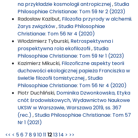
na przykładzie kosmologii antropicznej
,
Studia
Philosophiae Christianae: Tom 59 Nr 2 (2023)
Radosław Kazibut,
Filozofia przyrody w alchemii.
Zarys związków
,
Studia Philosophiae
Christianae: Tom 56 Nr 4 (2020)
Włodzimierz Tyburski,
Retrospektywna i
prospektywna rola ekofilozofii
,
Studia
Philosophiae Christianae: Tom 59 Nr 1 (2023)
Kazimierz Mikucki,
Filozoficzne aspekty teorii
duchowości ekologicznej papieża Franciszka w
świetle filozofii tomistycznej
,
Studia
Philosophiae Christianae: Tom 56 Nr 4 (2020)
Piotr Duchliński,
Dominika Dzwonkowska, Etyka
cnót środowiskowych, Wydawnictwo Naukowe
UKSW w Warszawie, Warszawa 2019, ss. 367
(rec.)
,
Studia Philosophiae Christianae: Tom 57
Nr 1 (2021)
<<
<
5
6
7
8
9
10
11
12
13
14
>
>>