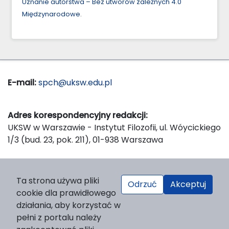
Uznanie autorstwa – Bez utworów zależnych 4.0
Międzynarodowe
.
E-mail:
spch@uksw.edu.pl
Adres korespondencyjny redakcji:
UKSW w Warszawie - Instytut Filozofii, ul. Wóycickiego
1/3 (bud. 23, pok. 211), 01-938 Warszawa
Wydawca:
Ta strona używa pliki
Odrzuć
Akceptuj
Wydawnictwo Naukowe UKSW, ul. Dewajtis 5, domek
cookie dla prawidłowego
nr 2, 01-815 Warszawa
działania, aby korzystać w
Strona WWW Wydawnictwa
pełni z portalu należy
e-mail:
wydawnictwo@uksw.edu.pl