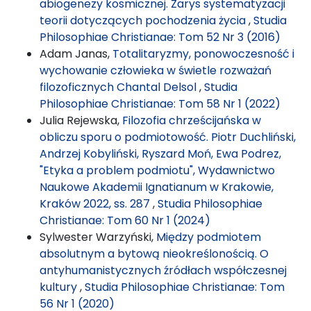
abiogenezy kosmicznej. Zarys systematyzacji
teorii dotyczących pochodzenia życia
,
Studia
Philosophiae Christianae: Tom 52 Nr 3 (2016)
Adam Janas,
Totalitaryzmy, ponowoczesność i
wychowanie człowieka w świetle rozważań
filozoficznych Chantal Delsol
,
Studia
Philosophiae Christianae: Tom 58 Nr 1 (2022)
Julia Rejewska,
Filozofia chrześcijańska w
obliczu sporu o podmiotowość. Piotr Duchliński,
Andrzej Kobyliński, Ryszard Moń, Ewa Podrez,
"Etyka a problem podmiotu", Wydawnictwo
Naukowe Akademii Ignatianum w Krakowie,
Kraków 2022, ss. 287
,
Studia Philosophiae
Christianae: Tom 60 Nr 1 (2024)
Sylwester Warzyński,
Między podmiotem
absolutnym a bytową nieokreślonością. O
antyhumanistycznych źródłach współczesnej
kultury
,
Studia Philosophiae Christianae: Tom
56 Nr 1 (2020)