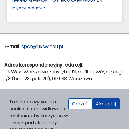
Uznanie autorstwa – Bez utworów zależnych 4.0
Międzynarodowe
.
E-mail:
spch@uksw.edu.pl
Adres korespondencyjny redakcji:
UKSW w Warszawie - Instytut Filozofii, ul. Wóycickiego
1/3 (bud. 23, pok. 211), 01-938 Warszawa
Wydawca:
Ta strona używa pliki
Odrzuć
Akceptuj
Wydawnictwo Naukowe UKSW, ul. Dewajtis 5, domek
cookie dla prawidłowego
nr 2, 01-815 Warszawa
działania, aby korzystać w
Strona WWW Wydawnictwa
pełni z portalu należy
e-mail:
wydawnictwo@uksw.edu.pl