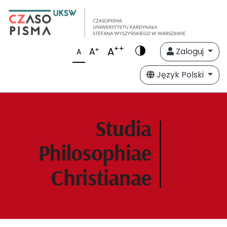
++
A
+
A
Zaloguj
A
Język Polski