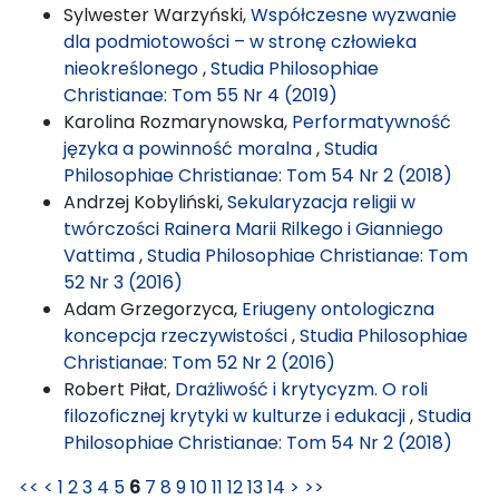
Sylwester Warzyński,
Współczesne wyzwanie
dla podmiotowości – w stronę człowieka
nieokreślonego
,
Studia Philosophiae
Christianae: Tom 55 Nr 4 (2019)
Karolina Rozmarynowska,
Performatywność
języka a powinność moralna
,
Studia
Philosophiae Christianae: Tom 54 Nr 2 (2018)
Andrzej Kobyliński,
Sekularyzacja religii w
twórczości Rainera Marii Rilkego i Gianniego
Vattima
,
Studia Philosophiae Christianae: Tom
52 Nr 3 (2016)
Adam Grzegorzyca,
Eriugeny ontologiczna
koncepcja rzeczywistości
,
Studia Philosophiae
Christianae: Tom 52 Nr 2 (2016)
Robert Piłat,
Drażliwość i krytycyzm. O roli
filozoficznej krytyki w kulturze i edukacji
,
Studia
Philosophiae Christianae: Tom 54 Nr 2 (2018)
<<
<
1
2
3
4
5
6
7
8
9
10
11
12
13
14
>
>>