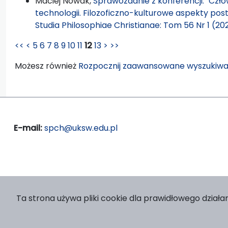
Maciej Nowak,
Sprawozdanie z konferencji: "Cz
technologii. Filozoficzno-kulturowe aspekty pos
Studia Philosophiae Christianae: Tom 56 Nr 1 (20
<<
<
5
6
7
8
9
10
11
12
13
>
>>
Możesz również
Rozpocznij zaawansowane wyszukiwa
E-mail:
spch@uksw.edu.pl
Ta strona używa pliki cookie dla prawidłowego działan