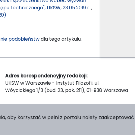
łowiek i społeczeństwo wobec wyzwań
tępu technicznego", UKSW, 23.05.2019 r.
,
20)
nie podobieństw
dla tego artykułu.
Adres korespondencyjny redakcji:
UKSW w Warszawie - Instytut Filozofii, ul.
Wóycickiego 1/3 (bud. 23, pok. 211), 01-938 Warszawa
ia, aby korzystać w pełni z portalu należy zaakceptować p