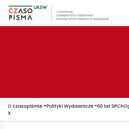
O czasopiśmie
Polityki Wydawnicze
60 lat SPCh
Og
X