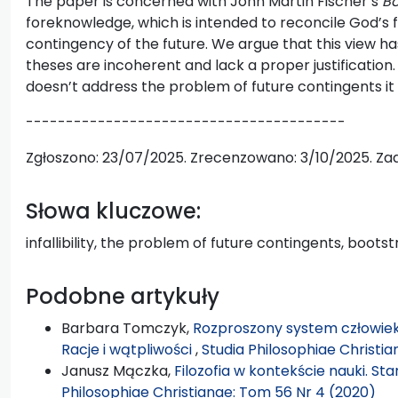
The paper is concerned with John Martin Fischer’s
Bo
foreknowledge, which is intended to reconcile God’s
contingency of the future. We argue that this view has 
theses are incoherent and lack a proper justification
doesn’t address the problem of future contingents it
----------------------------------------
Zgłoszono: 23/07/2025. Zrecenzowano: 3/10/2025. Zaa
Słowa kluczowe:
infallibility, the problem of future contingents, boo
Podobne artykuły
Barbara Tomczyk,
Rozproszony system człowiek
Racje i wątpliwości
,
Studia Philosophiae Christia
Janusz Mączka,
Filozofia w kontekście nauki. 
Philosophiae Christianae: Tom 56 Nr 4 (2020)