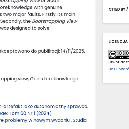
otstrapping View
of God’s
 foreknowledge with genuine
CITED BY /
two major faults. Firstly, its main
. Secondly, the
Bootstrapping View
 was designed to solve.
LICENCJA
kceptowano do publikacji: 14/11/2025.
Utwór dostę
Bez utwor
tstrapping view, God’s foreknowledge
-artefakt jako autonomiczny sprawca.
nae: Tom 60 Nr 1 (2024)
Stare problemy w nowym wydaniu
,
Studia