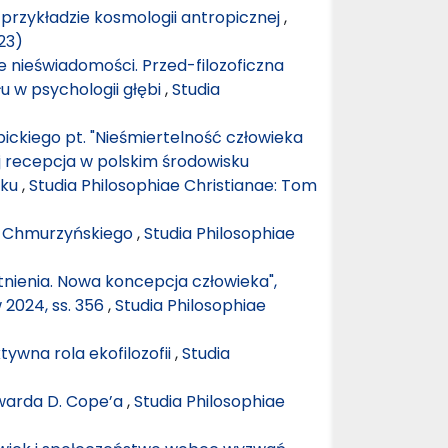
 przykładzie kosmologii antropicznej
,
23)
 nieświadomości. Przed-filozoficzna
u w psychologii głębi
,
Studia
ickiego pt. "Nieśmiertelność człowieka
ej recepcja w polskim środowisku
eku
,
Studia Philosophiae Christianae: Tom
o Chmurzyńskiego
,
Studia Philosophiae
stnienia. Nowa koncepcja człowieka",
 2024, ss. 356
,
Studia Philosophiae
ywna rola ekofilozofii
,
Studia
dwarda D. Cope’a
,
Studia Philosophiae