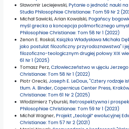
Sławomir Leciejewski,
Pytanie o jedność nauki na
Studia Philosophiae Christianae: Tom 59 Nr 2 (20
Michał Sawicki, Arian Kowalski,
Pogańscy bogowie
myśl grecka a koncepcja polimorficznego umysł
Philosophiae Christianae: Tom 58 Nr 1 (2022)
Zenon E. Roskal,
Książka Władysława Michała Dęb
jako postulat filozoficzny przyrodoznawstwa" i j
filozoficzno-teologicznym drugiej połowy XIX wi
61 Nr 1 (2025)
Tomasz Perz,
Człowieczeństwo w ujęciu Jerzeg
Christianae: Tom 58 Nr 1 (2022)
Piotr Orecki,
Joseph E. LeDoux, "Cztery rodzaje i
tłum. A. Binder, Copernicus Center Press, Kraków
Christianae: Tom 61 Nr 2 (2025)
Włodzimierz Tyburski,
Retrospektywna i prospekt
Philosophiae Christianae: Tom 59 Nr 1 (2023)
Michał Wagner,
Projekt „teologii” ewolucyjnej E
Christianae: Tom 57 Nr 2 (2021)