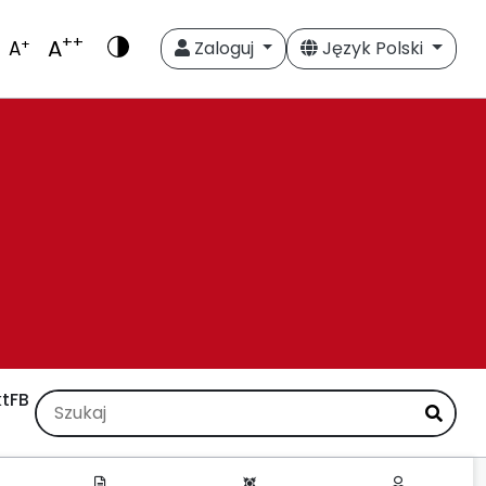
++
A
+
A
Zaloguj
Język Polski
t
FB