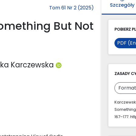
Szczegóły
Tom 61 Nr 2 (2025)
omething But Not
POBIERZ PL
PDF (En
szka Karczewska
ZASADY C
Format
Karczewska
Something 
167–177. ht