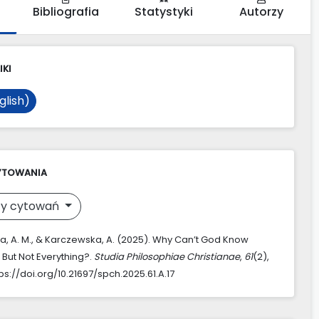
Bibliografia
Statystyki
Autorzy
IKI
glish)
YTOWANIA
y cytowań
, A. M., & Karczewska, A. (2025). Why Can’t God Know
But Not Everything?.
Studia Philosophiae Christianae
,
61
(2),
tps://doi.org/10.21697/spch.2025.61.A.17