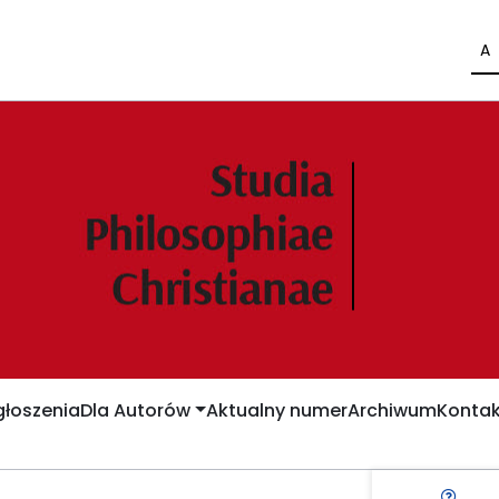
A
łoszenia
Dla Autorów
Aktualny numer
Archiwum
Kontak