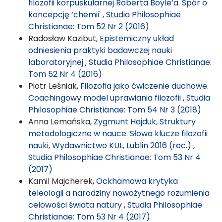
filozofii korpuskularnej Roberta Boyle’a. Spór o
koncepcję ‘chemii'
,
Studia Philosophiae
Christianae: Tom 52 Nr 2 (2016)
Radosław Kazibut,
Epistemiczny układ
odniesienia praktyki badawczej nauki
laboratoryjnej
,
Studia Philosophiae Christianae:
Tom 52 Nr 4 (2016)
Piotr Leśniak,
Filozofia jako ćwiczenie duchowe.
Coachingowy model uprawiania filozofii
,
Studia
Philosophiae Christianae: Tom 54 Nr 3 (2018)
Anna Lemańska,
Zygmunt Hajduk, Struktury
metodologiczne w nauce. Słowa klucze filozofii
nauki, Wydawnictwo KUL, Lublin 2016 (rec.)
,
Studia Philosophiae Christianae: Tom 53 Nr 4
(2017)
Kamil Majcherek,
Ockhamowa krytyka
teleologii a narodziny nowożytnego rozumienia
celowości świata natury
,
Studia Philosophiae
Christianae: Tom 53 Nr 4 (2017)