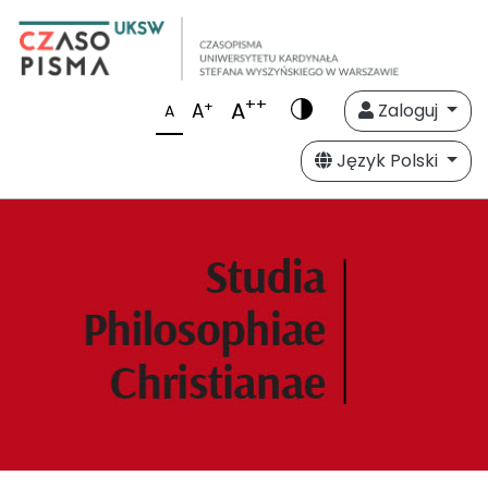
++
A
+
A
Zaloguj
A
Język Polski