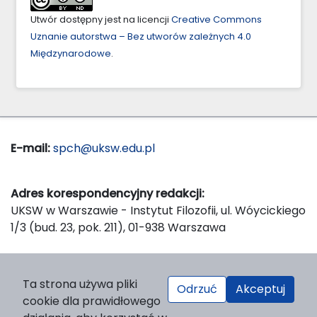
Utwór dostępny jest na licencji
Creative Commons
Uznanie autorstwa – Bez utworów zależnych 4.0
Międzynarodowe
.
E-mail:
spch@uksw.edu.pl
Adres korespondencyjny redakcji:
UKSW w Warszawie - Instytut Filozofii, ul. Wóycickiego
1/3 (bud. 23, pok. 211), 01-938 Warszawa
Wydawca:
Ta strona używa pliki
Odrzuć
Akceptuj
Wydawnictwo Naukowe UKSW, ul. Dewajtis 5, domek
cookie dla prawidłowego
nr 2, 01-815 Warszawa