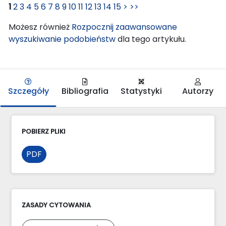
1
2
3
4
5
6
7
8
9
10
11
12
13
14
15
>
>>
Możesz również
Rozpocznij zaawansowane
wyszukiwanie podobieństw
dla tego artykułu.
Szczegóły
Bibliografia
Statystyki
Autorzy
POBIERZ PLIKI
PDF
ZASADY CYTOWANIA