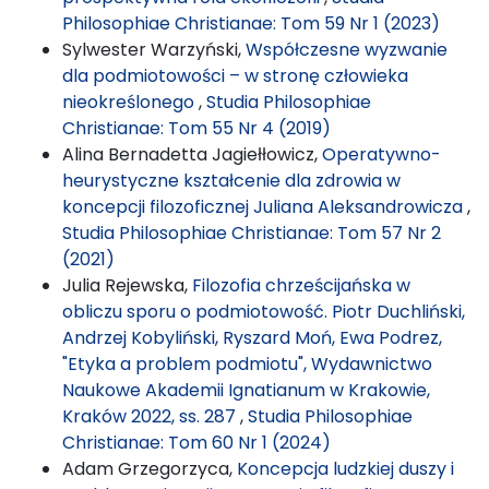
Philosophiae Christianae: Tom 59 Nr 1 (2023)
Sylwester Warzyński,
Współczesne wyzwanie
dla podmiotowości – w stronę człowieka
nieokreślonego
,
Studia Philosophiae
Christianae: Tom 55 Nr 4 (2019)
Alina Bernadetta Jagiełłowicz,
Operatywno-
heurystyczne kształcenie dla zdrowia w
koncepcji filozoficznej Juliana Aleksandrowicza
,
Studia Philosophiae Christianae: Tom 57 Nr 2
(2021)
Julia Rejewska,
Filozofia chrześcijańska w
obliczu sporu o podmiotowość. Piotr Duchliński,
Andrzej Kobyliński, Ryszard Moń, Ewa Podrez,
"Etyka a problem podmiotu", Wydawnictwo
Naukowe Akademii Ignatianum w Krakowie,
Kraków 2022, ss. 287
,
Studia Philosophiae
Christianae: Tom 60 Nr 1 (2024)
Adam Grzegorzyca,
Koncepcja ludzkiej duszy i