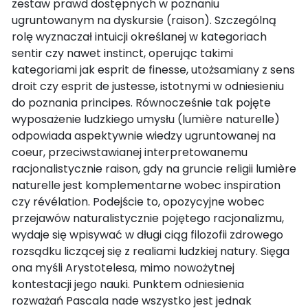
zestaw prawd dostępnych w poznaniu
ugruntowanym na dyskursie (raison). Szczególną
rolę wyznaczał intuicji określanej w kategoriach
sentir czy nawet instinct, operując takimi
kategoriami jak esprit de finesse, utożsamiany z sens
droit czy esprit de justesse, istotnymi w odniesieniu
do poznania principes. Równocześnie tak pojęte
wyposażenie ludzkiego umysłu (lumière naturelle)
odpowiada aspektywnie wiedzy ugruntowanej na
coeur, przeciwstawianej interpretowanemu
racjonalistycznie raison, gdy na gruncie religii lumière
naturelle jest komplementarne wobec inspiration
czy révélation. Podejście to, opozycyjne wobec
przejawów naturalistycznie pojętego racjonalizmu,
wydaje się wpisywać w długi ciąg filozofii zdrowego
rozsądku liczącej się z realiami ludzkiej natury. Sięga
ona myśli Arystotelesa, mimo nowożytnej
kontestacji jego nauki. Punktem odniesienia
rozważań Pascala nade wszystko jest jednak