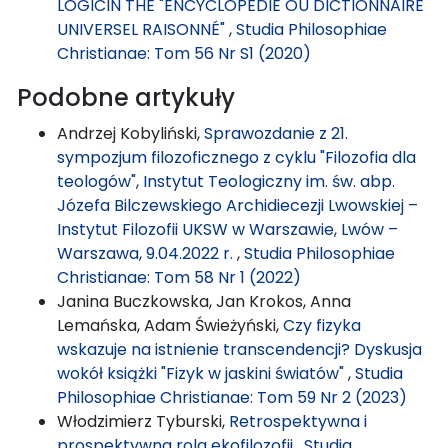
LOGICIN THE "ENCYCLOPÉDIE OU DICTIONNAIRE
UNIVERSEL RAISONNÉ"
,
Studia Philosophiae
Christianae: Tom 56 Nr S1 (2020)
Podobne artykuły
Andrzej Kobyliński,
Sprawozdanie z 21.
sympozjum filozoficznego z cyklu "Filozofia dla
teologów", Instytut Teologiczny im. św. abp.
Józefa Bilczewskiego Archidiecezji Lwowskiej –
Instytut Filozofii UKSW w Warszawie, Lwów –
Warszawa, 9.04.2022 r.
,
Studia Philosophiae
Christianae: Tom 58 Nr 1 (2022)
Janina Buczkowska, Jan Krokos, Anna
Lemańska, Adam Świeżyński,
Czy fizyka
wskazuje na istnienie transcendencji? Dyskusja
wokół książki "Fizyk w jaskini światów"
,
Studia
Philosophiae Christianae: Tom 59 Nr 2 (2023)
Włodzimierz Tyburski,
Retrospektywna i
prospektywna rola ekofilozofii
,
Studia