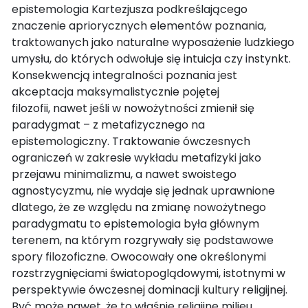
epistemologia Kartezjusza podkreślającego
znaczenie apriorycznych elementów poznania,
traktowanych jako naturalne wyposażenie ludzkiego
umysłu, do których odwołuje się intuicja czy instynkt.
Konsekwencją integralności poznania jest
akceptacja maksymalistycznie pojętej
filozofii, nawet jeśli w nowożytności zmienił się
paradygmat – z metafizycznego na
epistemologiczny. Traktowanie ówczesnych
ograniczeń w zakresie wykładu metafizyki jako
przejawu minimalizmu, a nawet swoistego
agnostycyzmu, nie wydaje się jednak uprawnione
dlatego, że ze względu na zmianę nowożytnego
paradygmatu to epistemologia była głównym
terenem, na którym rozgrywały się podstawowe
spory filozoficzne. Owocowały one określonymi
rozstrzygnięciami światopoglądowymi, istotnymi w
perspektywie ówczesnej dominacji kultury religijnej.
Być może nawet, że to właśnie religijne milieu