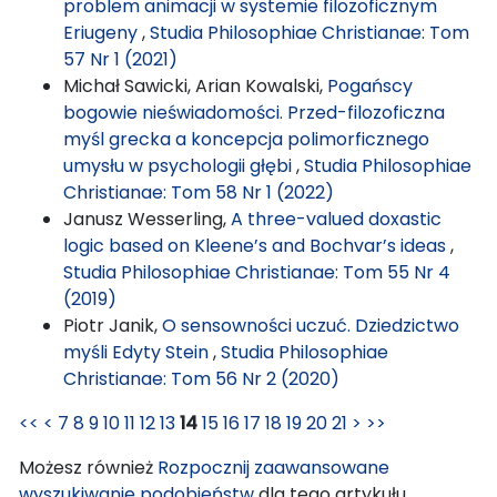
problem animacji w systemie filozoficznym
Eriugeny
,
Studia Philosophiae Christianae: Tom
57 Nr 1 (2021)
Michał Sawicki, Arian Kowalski,
Pogańscy
bogowie nieświadomości. Przed-filozoficzna
myśl grecka a koncepcja polimorficznego
umysłu w psychologii głębi
,
Studia Philosophiae
Christianae: Tom 58 Nr 1 (2022)
Janusz Wesserling,
A three-valued doxastic
logic based on Kleene’s and Bochvar’s ideas
,
Studia Philosophiae Christianae: Tom 55 Nr 4
(2019)
Piotr Janik,
O sensowności uczuć. Dziedzictwo
myśli Edyty Stein
,
Studia Philosophiae
Christianae: Tom 56 Nr 2 (2020)
<<
<
7
8
9
10
11
12
13
14
15
16
17
18
19
20
21
>
>>
Możesz również
Rozpocznij zaawansowane
wyszukiwanie podobieństw
dla tego artykułu.