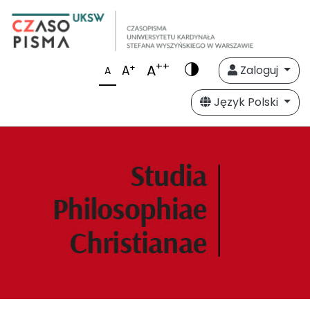
++
A
+
A
Zaloguj
A
Język Polski