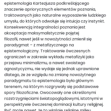
epistemologia Kartezjusza podkreślającego
znaczenie apriorycznych elementów poznania,
traktowanych jako naturalne wyposażenie ludzkiego
umysłu, do których odwołuje się intuicja czy instynkt.
Konsekwencją integralności poznania jest
akceptacja maksymalistycznie pojętej
filozofii, nawet jeśli w nowożytności zmienił się
paradygmat – z metafizycznego na
epistemologiczny. Traktowanie ówczesnych
ograniczeń w zakresie wykładu metafizyki jako
przejawu minimalizmu, a nawet swoistego
agnostycyzmu, nie wydaje się jednak uprawnione
dlatego, że ze względu na zmianę nowożytnego
paradygmatu to epistemologia była głównym
terenem, na którym rozgrywały się podstawowe
spory filozoficzne. Owocowały one określonymi
rozstrzygnięciami światopoglądowymi, istotnymi w
perspektywie ówczesnej dominacji kultury religijnej.
Być może nawet, że to właśnie religijne milieu