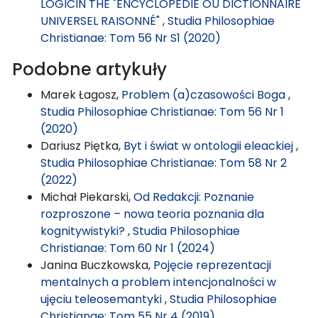
LOGICIN THE "ENCYCLOPÉDIE OU DICTIONNAIRE
UNIVERSEL RAISONNÉ"
,
Studia Philosophiae
Christianae: Tom 56 Nr S1 (2020)
Podobne artykuły
Marek Łagosz,
Problem (a)czasowości Boga
,
Studia Philosophiae Christianae: Tom 56 Nr 1
(2020)
Dariusz Piętka,
Byt i świat w ontologii eleackiej
,
Studia Philosophiae Christianae: Tom 58 Nr 2
(2022)
Michał Piekarski,
Od Redakcji: Poznanie
rozproszone – nowa teoria poznania dla
kognitywistyki?
,
Studia Philosophiae
Christianae: Tom 60 Nr 1 (2024)
Janina Buczkowska,
Pojęcie reprezentacji
mentalnych a problem intencjonalności w
ujęciu teleosemantyki
,
Studia Philosophiae
Christianae: Tom 55 Nr 4 (2019)