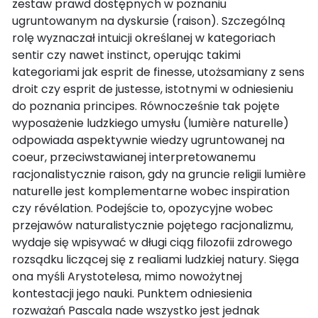
zestaw prawd dostępnych w poznaniu
ugruntowanym na dyskursie (raison). Szczególną
rolę wyznaczał intuicji określanej w kategoriach
sentir czy nawet instinct, operując takimi
kategoriami jak esprit de finesse, utożsamiany z sens
droit czy esprit de justesse, istotnymi w odniesieniu
do poznania principes. Równocześnie tak pojęte
wyposażenie ludzkiego umysłu (lumière naturelle)
odpowiada aspektywnie wiedzy ugruntowanej na
coeur, przeciwstawianej interpretowanemu
racjonalistycznie raison, gdy na gruncie religii lumière
naturelle jest komplementarne wobec inspiration
czy révélation. Podejście to, opozycyjne wobec
przejawów naturalistycznie pojętego racjonalizmu,
wydaje się wpisywać w długi ciąg filozofii zdrowego
rozsądku liczącej się z realiami ludzkiej natury. Sięga
ona myśli Arystotelesa, mimo nowożytnej
kontestacji jego nauki. Punktem odniesienia
rozważań Pascala nade wszystko jest jednak