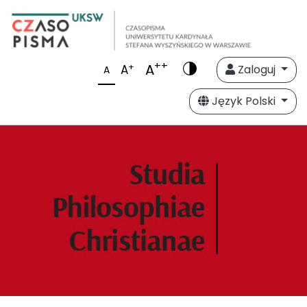
++
A
+
A
Zaloguj
A
Język Polski