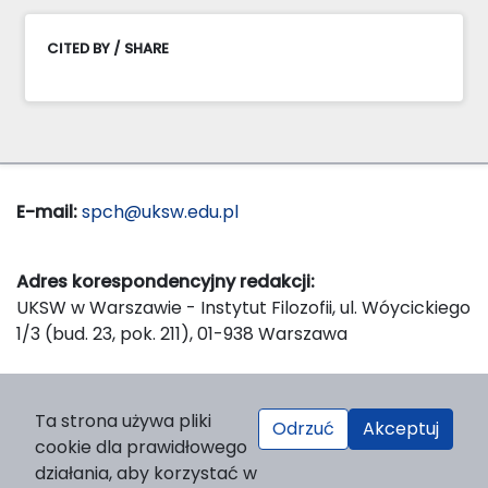
CITED BY / SHARE
E-mail:
spch@uksw.edu.pl
Adres korespondencyjny redakcji:
UKSW w Warszawie - Instytut Filozofii, ul. Wóycickiego
1/3 (bud. 23, pok. 211), 01-938 Warszawa
Wydawca:
Ta strona używa pliki
Odrzuć
Akceptuj
Wydawnictwo Naukowe UKSW, ul. Dewajtis 5, domek
cookie dla prawidłowego
nr 2, 01-815 Warszawa
działania, aby korzystać w
Strona WWW Wydawnictwa