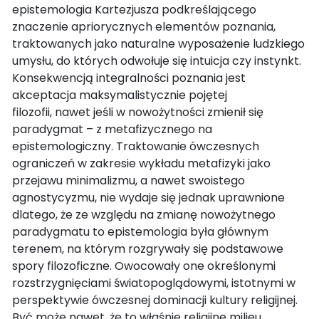
epistemologia Kartezjusza podkreślającego
znaczenie apriorycznych elementów poznania,
traktowanych jako naturalne wyposażenie ludzkiego
umysłu, do których odwołuje się intuicja czy instynkt.
Konsekwencją integralności poznania jest
akceptacja maksymalistycznie pojętej
filozofii, nawet jeśli w nowożytności zmienił się
paradygmat – z metafizycznego na
epistemologiczny. Traktowanie ówczesnych
ograniczeń w zakresie wykładu metafizyki jako
przejawu minimalizmu, a nawet swoistego
agnostycyzmu, nie wydaje się jednak uprawnione
dlatego, że ze względu na zmianę nowożytnego
paradygmatu to epistemologia była głównym
terenem, na którym rozgrywały się podstawowe
spory filozoficzne. Owocowały one określonymi
rozstrzygnięciami światopoglądowymi, istotnymi w
perspektywie ówczesnej dominacji kultury religijnej.
Być może nawet, że to właśnie religijne milieu