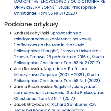
LOGICIN THE "ENCYCLOPÉDIE OU DICTIONNAIRE
UNIVERSEL RAISONNÉ"
,
Studia Philosophiae
Christianae: Tom 56 Nr S1 (2020)
Podobne artykuły
Andrzej Kobyliński,
Sprawozdanie z
międzynarodowej konferencji naukowej
"Reflections on the Man in the Slavic
Philosophical Thought", Trnavská Univerzita v
Trnave, Trnawa, 26 października 2016 r.
,
Studia
Philosophiae Christianae: Tom 53 Nr 2 (2017)
Julia Rejewska,
Nagroda im. Profesora
Mieczysława Gogacza (2007 – 2021)
,
Studia
Philosophiae Christianae: Tom 58 Nr 1 (2022)
Janina Buczkowska,
Reguły użycia wyrażeń i
normatywność znaczenia
,
Studia Philosophiae
Christianae: Tom 53 Nr 4 (2017)
Jacek Grzybowski,
Richard Swinburne, Czy
Jezus był Bogiem?, tłum. Małgorzata