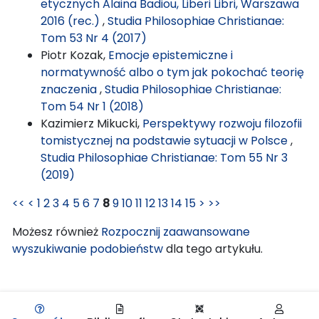
etycznych Alaina Badiou, Liberi Libri, Warszawa
2016 (rec.)
,
Studia Philosophiae Christianae:
Tom 53 Nr 4 (2017)
Piotr Kozak,
Emocje epistemiczne i
normatywność albo o tym jak pokochać teorię
znaczenia
,
Studia Philosophiae Christianae:
Tom 54 Nr 1 (2018)
Kazimierz Mikucki,
Perspektywy rozwoju filozofii
tomistycznej na podstawie sytuacji w Polsce
,
Studia Philosophiae Christianae: Tom 55 Nr 3
(2019)
<<
<
1
2
3
4
5
6
7
8
9
10
11
12
13
14
15
>
>>
Możesz również
Rozpocznij zaawansowane
wyszukiwanie podobieństw
dla tego artykułu.