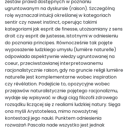
zestaw prawd dostępnych w poznaniu
ugruntowanym na dyskursie (raison). Szczególną
rolę wyznaczał intuicji określanej w kategoriach
sentir czy nawet instinct, operując takimi
kategoriami jak esprit de finesse, utożsamiany z sens
droit czy esprit de justesse, istotnymi w odniesieniu
do poznania principes. Równocześnie tak pojęte
wyposażenie ludzkiego umysłu (lumière naturelle)
odpowiada aspektywnie wiedzy ugruntowanej na
coeur, przeciwstawianej interpretowanemu
racjonalistycznie raison, gdy na gruncie religii lumière
naturelle jest komplementarne wobec inspiration
czy révélation. Podejście to, opozycyjne wobec
przejawów naturalistycznie pojętego racjonalizmu,
wydaje się wpisywać w długi ciąg filozofii zdrowego
rozsądku liczącej się z realiami ludzkiej natury. Sięga
ona myśli Arystotelesa, mimo nowożytnej
kontestacji jego nauki. Punktem odniesienia
rozważań Pascala nade wszystko jest jednak