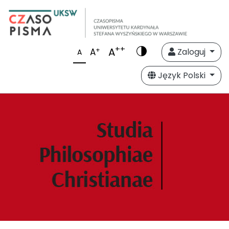
++
A
+
A
Zaloguj
A
Język Polski