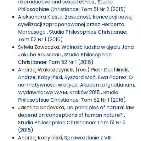
reproductive and sexual ethics
,
Studia
Philosophiae Christianae: Tom 51 Nr 2 (2015)
Aleksandra Kleśta,
Zasadność koncepcji nowej
cywilizacji zaproponowanej przez Herberta
Marcusego
,
Studia Philosophiae Christianae:
Tom 52 Nr 1 (2016)
Sylwia Zawadzka,
Wolność ludzka w ujęciu Jana
Jakuba Rousseau
,
Studia Philosophiae
Christianae: Tom 52 Nr 1 (2016)
Andrzej Waleszczyński,
(rec.) Piotr Duchliński,
Andrzej Kobyliński, Ryszard Moń, Ewa Podrez: O
normatywności w etyce, Akademia Ignatianum,
Wydawnictwo WAM, Kraków 2015
,
Studia
Philosophiae Christianae: Tom 52 Nr 1 (2016)
Jasmina Nedevska,
Do principles of natural law
depend on conceptions of human nature?
,
Studia Philosophiae Christianae: Tom 51 Nr 2
(2015)
Andrzej Kobyliński,
Sprawozdanie z VIII