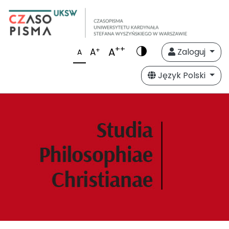
++
A
+
A
Zaloguj
A
Język Polski