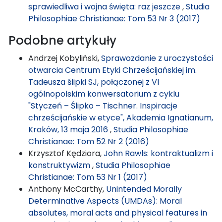
sprawiedliwa i wojna święta: raz jeszcze
,
Studia
Philosophiae Christianae: Tom 53 Nr 3 (2017)
Podobne artykuły
Andrzej Kobyliński,
Sprawozdanie z uroczystości
otwarcia Centrum Etyki Chrześcijańskiej im.
Tadeusza ślipki SJ, połączonej z VI
ogólnopolskim konwersatorium z cyklu
"Styczeń – Ślipko – Tischner. Inspiracje
chrześcijańskie w etyce", Akademia Ignatianum,
Kraków, 13 maja 2016
,
Studia Philosophiae
Christianae: Tom 52 Nr 2 (2016)
Krzysztof Kędziora,
John Rawls: kontraktualizm i
konstruktywizm
,
Studia Philosophiae
Christianae: Tom 53 Nr 1 (2017)
Anthony McCarthy,
Unintended Morally
Determinative Aspects (UMDAs): Moral
absolutes, moral acts and physical features in