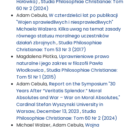
Hołówka)
,
Studia Philosophiae Christianae: Tom
60 Nr 2 (2024)
Adam Cebula,
W czterdzieści lat po publikacji
"Wojen sprawiedliwych i niesprawiedliwych"
Michaela Walzera. Kilka uwag na temat zasady
równego statusu moralnego uczestników
działań zbrojnych
,
Studia Philosophiae
Christianae: Tom 53 Nr 3 (2017)
Magdalena Płotka,
Uprawnieniowe prawo
naturalne i jego zakres w filozofii Pawła
Włodkowica
,
Studia Philosophiae Christianae:
Tom 51 Nr 1 (2015)
Adam Cebula,
Report on the Symposium "30
Years After “Veritatis Splendor.” Moral
Absolutes and War – War on Moral Absolutes,"
Cardinal Stefan Wyszynski University in
Warsaw, December 13, 2023
,
Studia
Philosophiae Christianae: Tom 60 Nr 2 (2024)
Michael Walzer, Adam Cebula,
Wojna