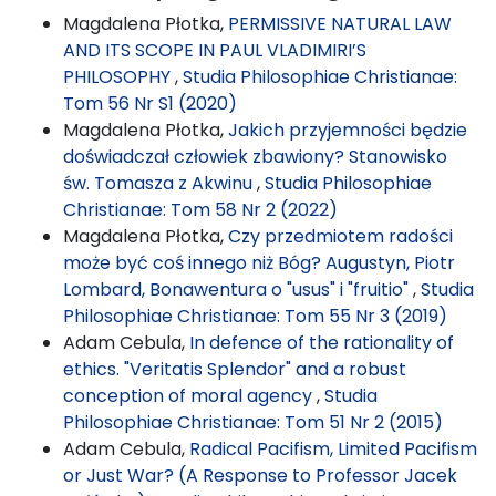
Magdalena Płotka,
PERMISSIVE NATURAL LAW
AND ITS SCOPE IN PAUL VLADIMIRI’S
PHILOSOPHY
,
Studia Philosophiae Christianae:
Tom 56 Nr S1 (2020)
Magdalena Płotka,
Jakich przyjemności będzie
doświadczał człowiek zbawiony? Stanowisko
św. Tomasza z Akwinu
,
Studia Philosophiae
Christianae: Tom 58 Nr 2 (2022)
Magdalena Płotka,
Czy przedmiotem radości
może być coś innego niż Bóg? Augustyn, Piotr
Lombard, Bonawentura o "usus" i "fruitio"
,
Studia
Philosophiae Christianae: Tom 55 Nr 3 (2019)
Adam Cebula,
In defence of the rationality of
ethics. "Veritatis Splendor" and a robust
conception of moral agency
,
Studia
Philosophiae Christianae: Tom 51 Nr 2 (2015)
Adam Cebula,
Radical Pacifism, Limited Pacifism
or Just War? (A Response to Professor Jacek