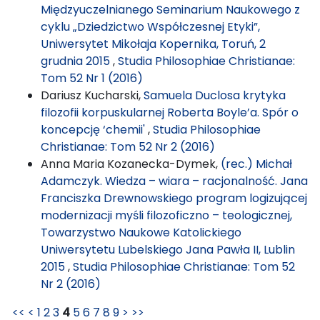
Międzyuczelnianego Seminarium Naukowego z
cyklu „Dziedzictwo Współczesnej Etyki”,
Uniwersytet Mikołaja Kopernika, Toruń, 2
grudnia 2015
,
Studia Philosophiae Christianae:
Tom 52 Nr 1 (2016)
Dariusz Kucharski,
Samuela Duclosa krytyka
filozofii korpuskularnej Roberta Boyle’a. Spór o
koncepcję ‘chemii'
,
Studia Philosophiae
Christianae: Tom 52 Nr 2 (2016)
Anna Maria Kozanecka-Dymek,
(rec.) Michał
Adamczyk. Wiedza – wiara – racjonalność. Jana
Franciszka Drewnowskiego program logizującej
modernizacji myśli filozoficzno – teologicznej,
Towarzystwo Naukowe Katolickiego
Uniwersytetu Lubelskiego Jana Pawła II, Lublin
2015
,
Studia Philosophiae Christianae: Tom 52
Nr 2 (2016)
<<
<
1
2
3
4
5
6
7
8
9
>
>>