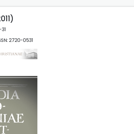
011)
-31
SSN: 2720-0531