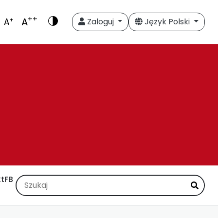
++
A
+
A
Zaloguj
Język Polski
t
FB