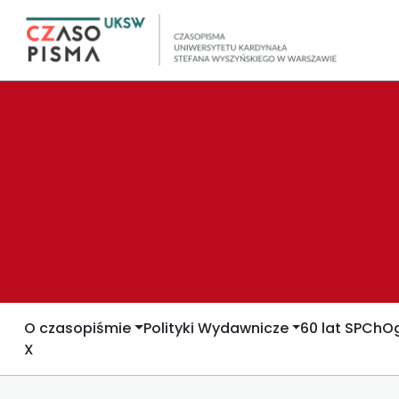
O czasopiśmie
Polityki Wydawnicze
60 lat SPCh
Og
X