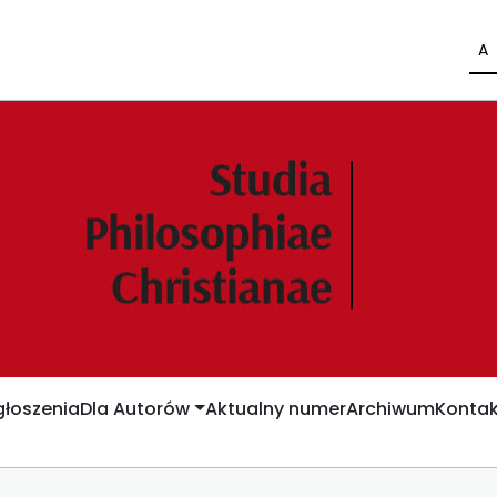
A
łoszenia
Dla Autorów
Aktualny numer
Archiwum
Kontak