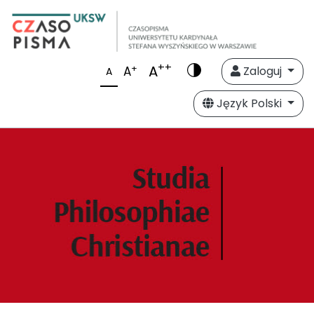
++
A
+
A
Zaloguj
A
Język Polski