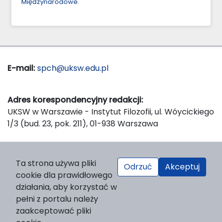
Międzynarodowe
.
E-mail:
spch@uksw.edu.pl
Adres korespondencyjny redakcji:
UKSW w Warszawie - Instytut Filozofii, ul. Wóycickiego
1/3 (bud. 23, pok. 211), 01-938 Warszawa
Wydawca:
Ta strona używa pliki
Odrzuć
Akceptuj
Wydawnictwo Naukowe UKSW, ul. Dewajtis 5, domek
cookie dla prawidłowego
nr 2, 01-815 Warszawa
działania, aby korzystać w
Strona WWW Wydawnictwa
pełni z portalu należy
e-mail:
wydawnictwo@uksw.edu.pl
zaakceptować pliki