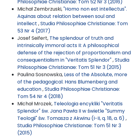
Philosophiae Christianae: Tom 52 Nr 3 (2016)
Michał Zembrzuski,
"Homo non est intellectus".
Aquinas about relation between soul and
intellect
,
Studia Philosophiae Christianae: Tom
53 Nr 4 (2017)
Josef Seifert,
The splendour of truth and
intrinsically immoral acts II: A philosophical
defense of the rejection of proportionalism and
consequentialism in "Veritatis Splendor"
,
Studia
Philosophiae Christianae: Tom 51 Nr 3 (2015)
Paulina Sosnowska,
Less of the Absolute, more
of the pedagogical. Hans Blumenberg and
education
,
Studia Philosophiae Christianae:
Tom 54 Nr 4 (2018)
Michał Mrozek,
Teleologia encykliki "Veritatis
Splendor" św. Jana Pawła II w świetle "Summy
Teologii" św. Tomasza z Akwinu (I−II, q. 18, a. 6)
,
Studia Philosophiae Christianae: Tom 51 Nr 3
(2015)