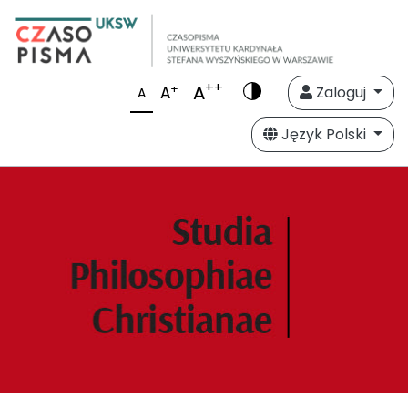
++
A
+
A
Zaloguj
A
Język Polski