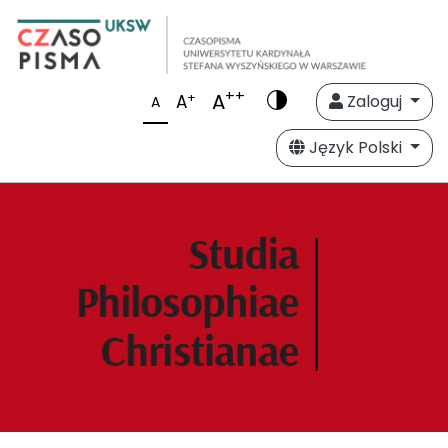
++
A
+
A
Zaloguj
A
Język Polski