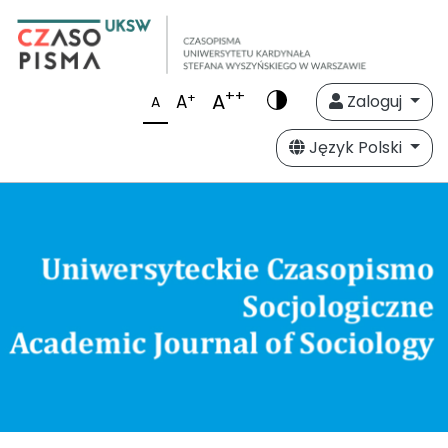
++
A
+
A
Zaloguj
A
Język Polski