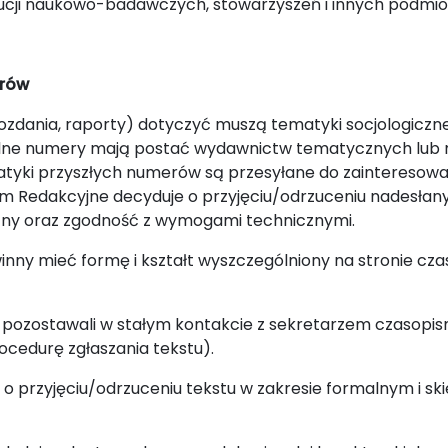
ucji naukowo-badawczych, stowarzyszeń i innych podmiot
orów
awozdania, raporty) dotyczyć muszą tematyki socjologiczn
ólne numery mają postać wydawnictw tematycznych lub 
tyki przyszłych numerów są przesyłane do zainteresow
m Redakcyjne decyduje o przyjęciu/odrzuceniu nadesłan
zny oraz zgodność z wymogami technicznymi.
inny mieć formę i kształt wyszczególniony na stronie c
y pozostawali w stałym kontakcie z sekretarzem czasopi
edurę zgłaszania tekstu).
 o przyjęciu/odrzuceniu tekstu w zakresie formalnym i ski