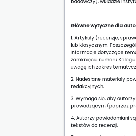
badawczy), wkładzie instyt
Główne wytyczne dla aut
1. Artykuły (recenzje, spr
lub klasycznym. Poszczeg
informacje dotyczące tema
zamknięciu numeru Kolegiu
uwagę ich zakres tematyc
2. Nadesłane materiały pow
redakcyjnych.
3. Wymaga się, aby autorz
prowadzącym (poprzez proc
4. Autorzy powiadamiani są
tekstów do recenzji.