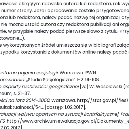
awiasie okrągłym nazwisko autora lub redaktora, rok wyd
numer strony. Jeżeli opracowanie zostało przygotowane 
tora lub redaktora, należy podać nazwę tej organizacji czy
 nie można ustalić autora czy redaktora publikacji ani organ
nie, w przypisie należy podać pierwsze słowo z tytułu. Pr
ektowanie…).
ne wykorzystanych źródeł umieszcza się w bibliografi zał
zypadku korzystania z dokumentów online należy podać
ntarne pojęcia socjologii
. Warszawa: PWN.
porównania
. ,,Studia Socjologiczne” 1-2: 91-108.
 aspekty ruchliwości geografcznej
[w:] W. Wesołowski (r
neum, s. 21-37.
ści na lata 2014-2050
. Warszawa, http://stat.gov.pl/fles
taktualnosci/54... [dostęp: 1.02.2017].
waluacji wpływu opartych na sytuacji kontrfaktycznej. Pr
EFS
, http://www.archiwum.ewaluacja.gov.pl/Dokumenty_
7.02.2017].