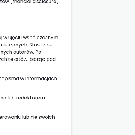
ów (fnancial disclosure).
ej w ujęciu współczesnym
mieszanych. Stosowne
anych autorów. Po
ych tekstów, biorąc pod
zasopisma w informacjach
sma lub redaktorem
erowaniu lub nie swoich