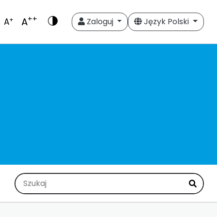
++
A
+
A
Zaloguj
Język Polski