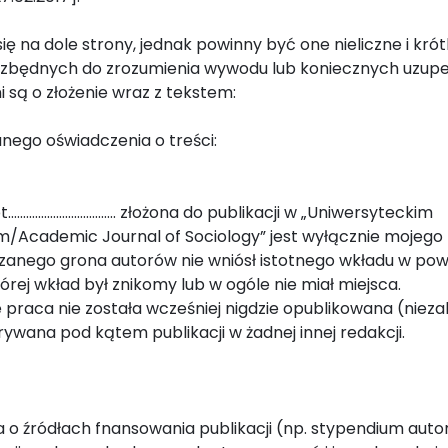
ię na dole strony, jednak powinny być one nieliczne i krót
niezbędnych do zrozumienia wywodu lub koniecznych uzupe
 są o złożenie wraz z tekstem:
nego oświadczenia o treści:
.…………………………….. złożona do publikacji w „Uniwersyteckim
m/Academic Journal of Sociology” jest wyłącznie mojego
zanego grona autorów nie wniósł istotnego wkładu w powst
tórej wkład był znikomy lub w ogóle nie miał miejsca.
praca nie została wcześniej nigdzie opublikowana (nieza
trywana pod kątem publikacji w żadnej innej redakcji.
a o źródłach fnansowania publikacji (np. stypendium autor