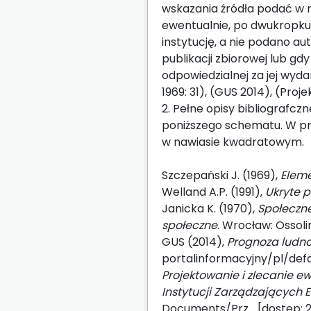
wskazania źródła podać w n
ewentualnie, po dwukropku 
instytucję, a nie podano au
publikacji zbiorowej lub gdy
odpowiedzialnej za jej wyda
1969: 31), (GUS 2014), (Proj
2. Pełne opisy bibliografcz
poniższego schematu. W pr
w nawiasie kwadratowym.
Szczepański J. (1969),
Eleme
Welland A.P. (1991),
Ukryte 
Janicka K. (1970),
Społeczne
społeczne
. Wrocław: Ossoli
GUS (2014),
Prognoza ludno
portalinformacyjny/pl/defaul
Projektowanie i zlecanie e
Instytucji Zarządzających 
Documents/Prz... [dostęp: 2