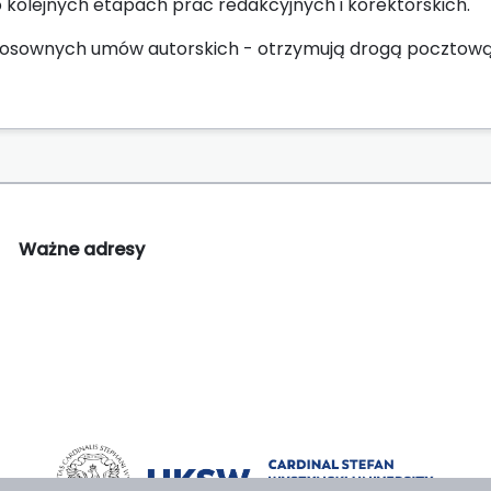
o kolejnych etapach prac redakcyjnych i korektorskich.
 stosownych umów autorskich - otrzymują drogą pocztow
Ważne adresy