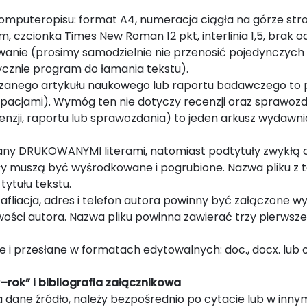
komputeropisu: format A4, numeracja ciągła na górze st
, czcionka Times New Roman 12 pkt, interlinia 1,5, brak 
wanie (prosimy samodzielnie nie przenosić pojedynczych 
ycznie program do łamania tekstu).
aszanego artykułu naukowego lub raportu badawczego to
 spacjami). Wymóg ten nie dotyczy recenzji oraz sprawo
enzji, raportu lub sprawozdania) to jeden arkusz wydawni
sany DRUKOWANYMI literami, natomiast podtytuły zwykłą 
tuły muszą być wyśrodkowane i pogrubione. Nazwa pliku 
tytułu tekstu.
 afliacja, adres i telefon autora powinny być załączone 
ści autora. Nazwa pliku powinna zawierać trzy pierwsze s
ne i przesłane w formatach edytowalnych: doc., docx. lub o
–rok” i bibliografia załącznikowa
 na dane źródło, należy bezpośrednio po cytacie lub w i