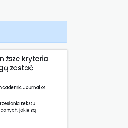
iższe kryteria.
gą zostać
 Academic Journal of
rzesłania tekstu
anych, jakie są