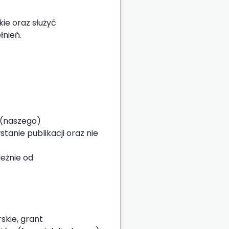
kie oraz służyć
łnień.
 (naszego)
anie publikacji oraz nie
leżnie od
skie, grant