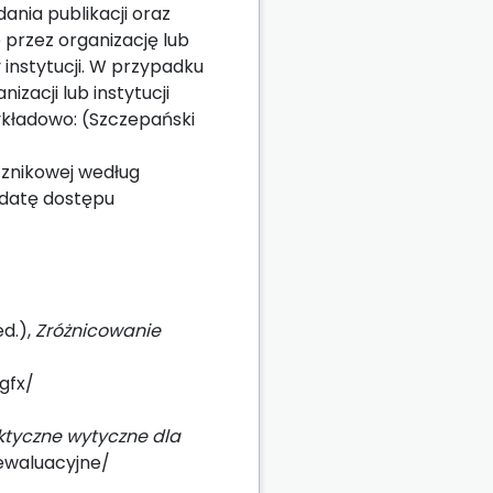
ania publikacji oraz
przez organizację lub
 instytucji. W przypadku
izacji lub instytucji
zykładowo: (Szczepański
ącznikowej według
 datę dostępu
ed.),
Zróżnicowanie
/gfx/
aktyczne wytyczne dla
ewaluacyjne/