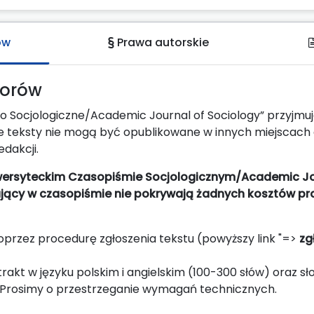
ów
Prawa autorskie
torów
 Socjologiczne/Academic Journal of Sociology” przyjmuje 
ane teksty nie mogą być opublikowane w innych miejscach
edakcji.
iwersyteckim Czasopiśmie Socjologicznym/Academic Jou
ujący w czasopiśmie nie pokrywają żadnych kosztów pra
przez procedurę zgłoszenia tekstu (powyższy link "=>
zg
trakt w języku polskim i angielskim (100-300 słów) oraz s
m. Prosimy o przestrzeganie wymagań technicznych.