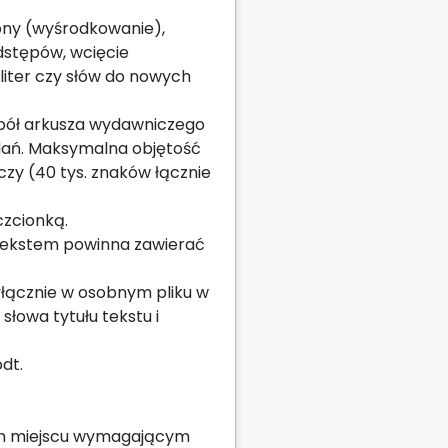
rony (wyśrodkowanie),
odstępów, wcięcie
liter czy słów do nowych
 pół arkusza wydawniczego
zdań. Maksymalna objętość
czy (40 tys. znaków łącznie
czcionką.
z tekstem powinna zawierać
wyłącznie w osobnym pliku w
łowa tytułu tekstu i
dt.
nnym miejscu wymagającym