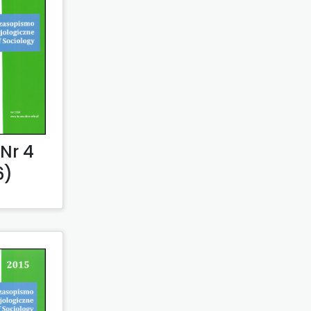
Nr 4
6)