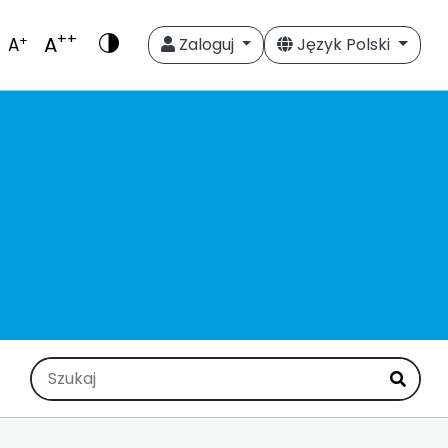
++
A
+
A
Zaloguj
Język Polski