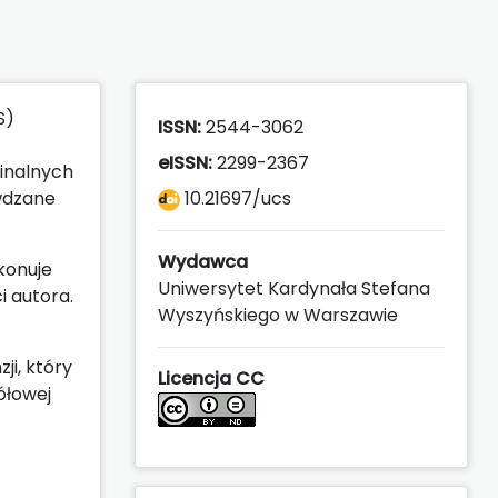
S)
ISSN:
2544-3062
eISSN:
2299-2367
inalnych
wdzane
10.21697/ucs
Wydawca
konuje
Uniwersytet Kardynała Stefana
i autora.
Wyszyńskiego w Warszawie
ji, który
Licencja CC
ółowej