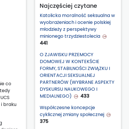
Najczęściej czytane
Katolicka moralność seksualna w
wyobrażeniach i ocenie polskiej
młodzieży z perspektywy
minionego trzydziestolecia
441
O ZJAWISKU PRZEMOCY
DOMOWEJ W KONTEKŚCIE
FORMY, STABILNOŚCI ZWIĄZKU I
ORIENTACJI SEKSUALNEJ
PARTNERÓW (WYBRANE ASPEKTY
ie co
DYSKURSU NAUKOWEGO I
wtedy
MEDIALNEGO)
433
 UCS
i braku
Współczesne koncepcje
cyklicznej zmiany społecznej
375
g