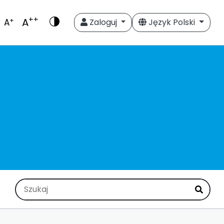
++
A
+
A
Zaloguj
Język Polski