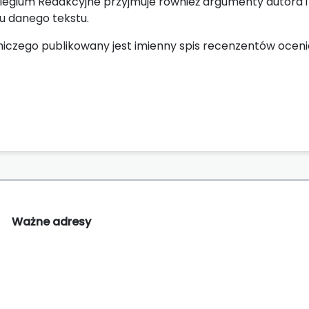
olegium Redakcyjne przyjmuje również argumenty autora i
iu danego tekstu.
iczego publikowany jest imienny spis recenzentów oceni
Ważne adresy