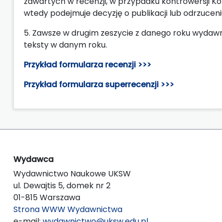
zawartych w recenzji, w przypadku kontrowersji K
wtedy podejmuje decyzję o publikacji lub odrzucen
5. Zawsze w drugim zeszycie z danego roku wydawn
teksty w danym roku.
Przykład formularza recenzji >>>
Przykład formularza superrecenzji >>>
Wydawca
Wydawnictwo Naukowe UKSW
ul. Dewajtis 5, domek nr 2
01-815 Warszawa
Strona WWW Wydawnictwa
e-mail:
wydawnictwo@uksw.edu.pl