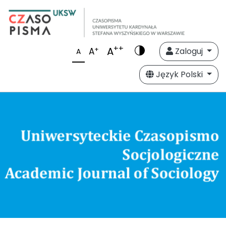
++
A
+
A
Zaloguj
A
Język Polski