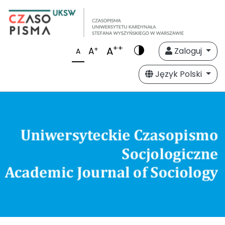
++
A
+
A
Zaloguj
A
Język Polski