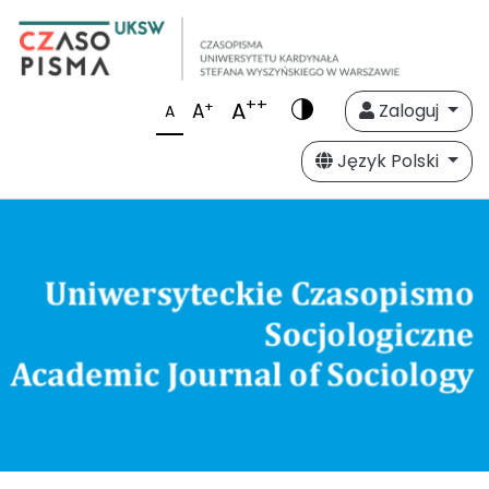
++
A
+
A
Zaloguj
A
Język Polski