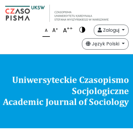
++
A
+
A
Zaloguj
A
Język Polski