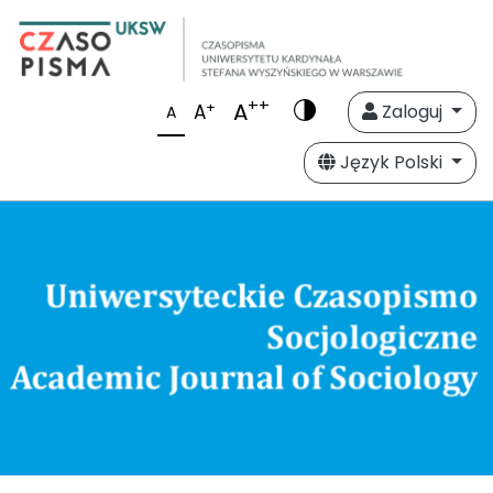
++
A
+
A
Zaloguj
A
Język Polski