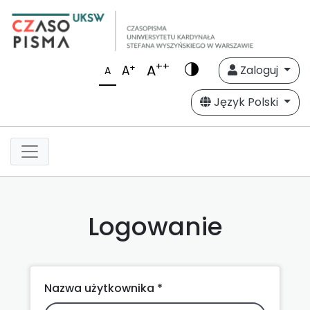
++
A
+
A
Zaloguj
A
Język Polski
Logowanie
Nazwa użytkownika *