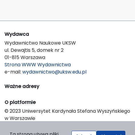
Wydawca
Wydawnictwo Naukowe UKSW
ul. Dewajtis 5, domek nr 2
01-815 Warszawa
Strona WWW Wydawnictwa
e-mail:
wydawnictwo@uksw.edu.pl
Ważne adresy
O platformie
© 2023 Uniwersytet Kardynała Stefana Wyszyńskiego
w Warszawie
Support & Customization by LIBCOM
Platform & Workflow by OJS/PKP
Ta strona używa pliki