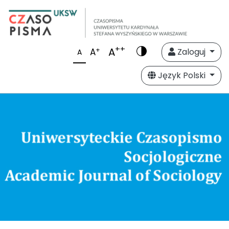
++
A
+
A
Zaloguj
A
Język Polski