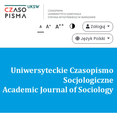
++
A
+
A
Zaloguj
A
Język Polski