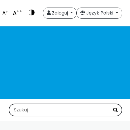
++
A
+
A
Zaloguj
Język Polski