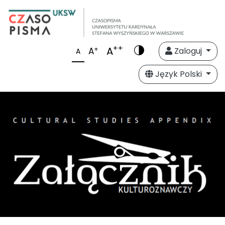
++
A
+
A
Zaloguj
A
Język Polski