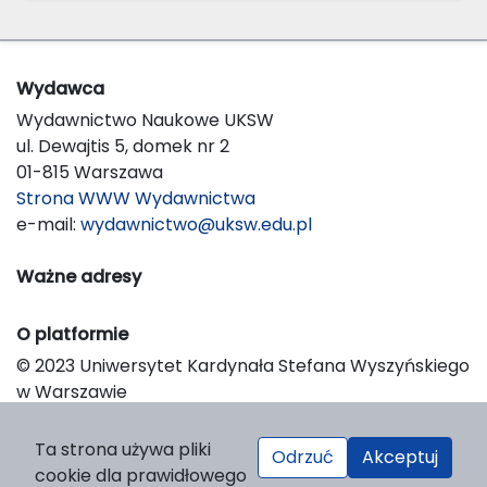
Wydawca
Wydawnictwo Naukowe UKSW
ul. Dewajtis 5, domek nr 2
01-815 Warszawa
Strona WWW Wydawnictwa
e-mail:
wydawnictwo@uksw.edu.pl
Ważne adresy
O platformie
© 2023 Uniwersytet Kardynała Stefana Wyszyńskiego
w Warszawie
Support & Customization by LIBCOM
Platform & Workflow by OJS/PKP
Ta strona używa pliki
Odrzuć
Akceptuj
cookie dla prawidłowego