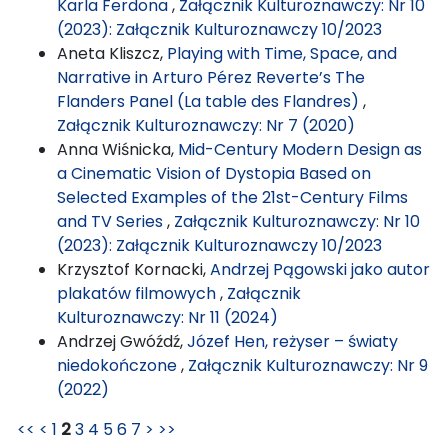
Karla Ferdona
,
Załącznik Kulturoznawczy: Nr 10
(2023): Załącznik Kulturoznawczy 10/2023
Aneta Kliszcz,
Playing with Time, Space, and
Narrative in Arturo Pérez Reverte’s The
Flanders Panel (La table des Flandres)
,
Załącznik Kulturoznawczy: Nr 7 (2020)
Anna Wiśnicka,
Mid-Century Modern Design as
a Cinematic Vision of Dystopia Based on
Selected Examples of the 21st-Century Films
and TV Series
,
Załącznik Kulturoznawczy: Nr 10
(2023): Załącznik Kulturoznawczy 10/2023
Krzysztof Kornacki,
Andrzej Pągowski jako autor
plakatów filmowych
,
Załącznik
Kulturoznawczy: Nr 11 (2024)
Andrzej Gwóźdź,
Józef Hen, reżyser – światy
niedokończone
,
Załącznik Kulturoznawczy: Nr 9
(2022)
<<
<
1
2
3
4
5
6
7
>
>>