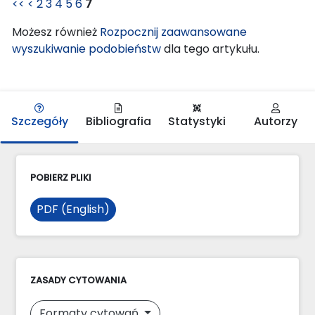
<<
<
2
3
4
5
6
7
Możesz również
Rozpocznij zaawansowane
wyszukiwanie podobieństw
dla tego artykułu.
Szczegóły
Bibliografia
Statystyki
Autorzy
POBIERZ PLIKI
PDF (English)
ZASADY CYTOWANIA
Formaty cytowań