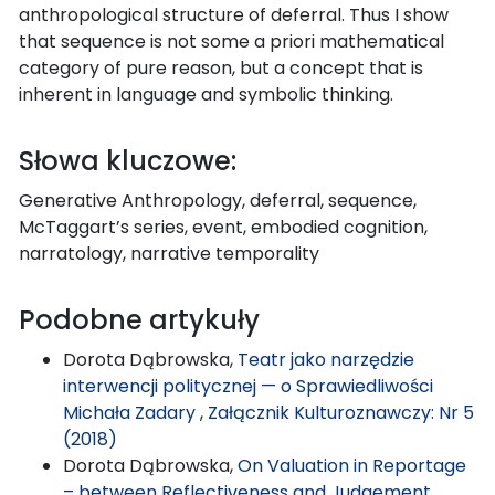
anthropological structure of deferral. Thus I show
that sequence is not some a priori mathematical
category of pure reason, but a concept that is
inherent in language and symbolic thinking.
Słowa kluczowe:
Generative Anthropology, deferral, sequence,
McTaggart’s series, event, embodied cognition,
narratology, narrative temporality
Podobne artykuły
Dorota Dąbrowska,
Teatr jako narzędzie
interwencji politycznej — o Sprawiedliwości
Michała Zadary
,
Załącznik Kulturoznawczy: Nr 5
(2018)
Dorota Dąbrowska,
On Valuation in Reportage
– between Reflectiveness and Judgement
,