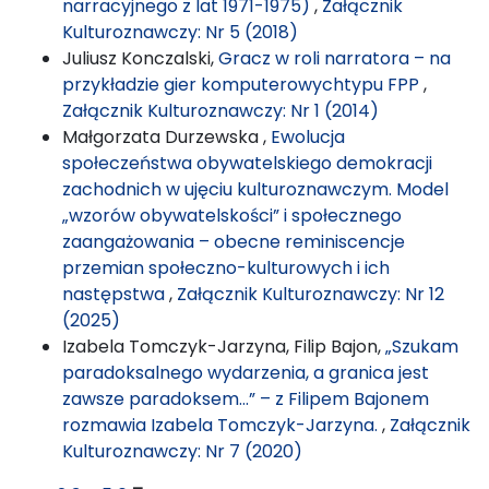
narracyjnego z lat 1971-1975)
,
Załącznik
Kulturoznawczy: Nr 5 (2018)
Juliusz Konczalski,
Gracz w roli narratora – na
przykładzie gier komputerowychtypu FPP
,
Załącznik Kulturoznawczy: Nr 1 (2014)
Małgorzata Durzewska ,
Ewolucja
społeczeństwa obywatelskiego demokracji
zachodnich w ujęciu kulturoznawczym. Model
„wzorów obywatelskości” i społecznego
zaangażowania – obecne reminiscencje
przemian społeczno-kulturowych i ich
następstwa
,
Załącznik Kulturoznawczy: Nr 12
(2025)
Izabela Tomczyk-Jarzyna, Filip Bajon,
„Szukam
paradoksalnego wydarzenia, a granica jest
zawsze paradoksem…” – z Filipem Bajonem
rozmawia Izabela Tomczyk-Jarzyna.
,
Załącznik
Kulturoznawczy: Nr 7 (2020)