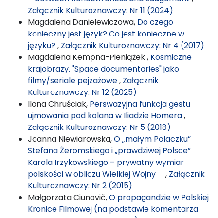
Załącznik Kulturoznawczy: Nr 11 (2024)
Magdalena Danielewiczowa,
Do czego
konieczny jest język? Co jest konieczne w
języku?
,
Załącznik Kulturoznawczy: Nr 4 (2017)
Magdalena Kempna-Pieniążek ,
Kosmiczne
krajobrazy. "Space documentaries" jako
filmy/seriale pejzażowe
,
Załącznik
Kulturoznawczy: Nr 12 (2025)
Ilona Chruściak,
Perswazyjna funkcja gestu
ujmowania pod kolana w Iliadzie Homera
,
Załącznik Kulturoznawczy: Nr 5 (2018)
Joanna Niewiarowska,
O „małym Polaczku”
Stefana Żeromskiego i „prawdziwej Polsce”
Karola Irzykowskiego – prywatny wymiar
polskości w obliczu Wielkiej Wojny
,
Załącznik
Kulturoznawczy: Nr 2 (2015)
Małgorzata Ciunovič,
O propagandzie w Polskiej
Kronice Filmowej (na podstawie komentarza