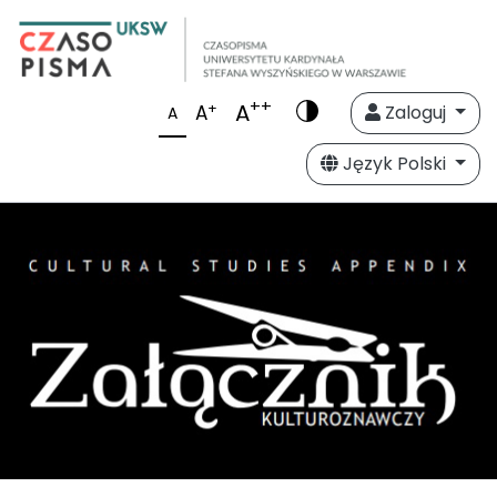
++
A
+
A
Zaloguj
A
Język Polski