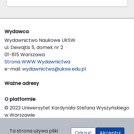
Wydawca
Wydawnictwo Naukowe UKSW
ul. Dewajtis 5, domek nr 2
01-815 Warszawa
Strona WWW Wydawnictwa
e-mail:
wydawnictwo@uksw.edu.pl
Ważne adresy
O platformie
© 2023 Uniwersytet Kardynała Stefana Wyszyńskiego
w Warszawie
Support & Customization by LIBCOM
Platform & Workflow by OJS/PKP
Ta strona używa pliki
Odrzuć
Akceptuj