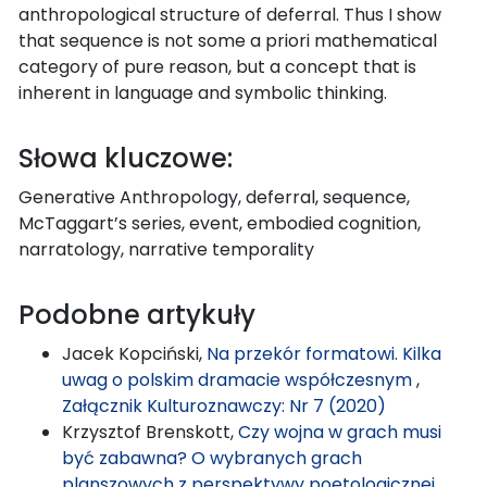
anthropological structure of deferral. Thus I show
that sequence is not some a priori mathematical
category of pure reason, but a concept that is
inherent in language and symbolic thinking.
Słowa kluczowe:
Generative Anthropology, deferral, sequence,
McTaggart’s series, event, embodied cognition,
narratology, narrative temporality
Podobne artykuły
Jacek Kopciński,
Na przekór formatowi. Kilka
uwag o polskim dramacie współczesnym
,
Załącznik Kulturoznawczy: Nr 7 (2020)
Krzysztof Brenskott,
Czy wojna w grach musi
być zabawna? O wybranych grach
planszowych z perspektywy poetologicznej
,