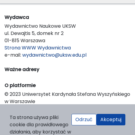
Wydawca
Wydawnictwo Naukowe UKSW
ul. Dewajtis 5, domek nr 2
01-815 Warszawa
Strona WWW Wydawnictwa
e-mail:
wydawnictwo@uksw.edu.pl
Ważne adresy
O platformie
© 2023 Uniwersytet Kardynała Stefana Wyszyńskiego
w Warszawie
Support & Customization by LIBCOM
Platform & Workflow by OJS/PKP
Ta strona używa pliki
Odrzuć
Akceptuj
cookie dla prawidłowego
działania, aby korzystać w