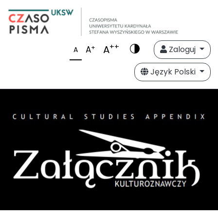
++
A
+
A
Zaloguj
A
Język Polski