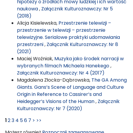
hipotezy o źródłach mowy ludzkiej i ich wartość
naukowa
,
Załącznik Kulturoznawczy: Nr 5
(2018)
Alicja Kisielewska,
Przestrzenie telewizji –
przestrzenie w telewizji – przestrzenie
telewizyjne. Serialowe praktyki udomawiania
przestrzeni
,
Załącznik Kulturoznawczy: Nr 8
(2021)
Maciej Woźniak,
Muzyka jako środek narracji w
wybranych filmach Michaela Hanekego
,
Załącznik Kulturoznawczy: Nr 4 (2017)
Magdalena Złocka-Dąbrowska,
The GA Among
Giants. Gans’s Scene of Language and Culture
Origin in Reference to Cassirer’s and
Heidegger’s Visions of the Human
,
Załącznik
Kulturoznawczy: Nr 7 (2020)
1
2
3
4
5
6
7
>
>>
Możesz również
Rozpocznij zaawansowane