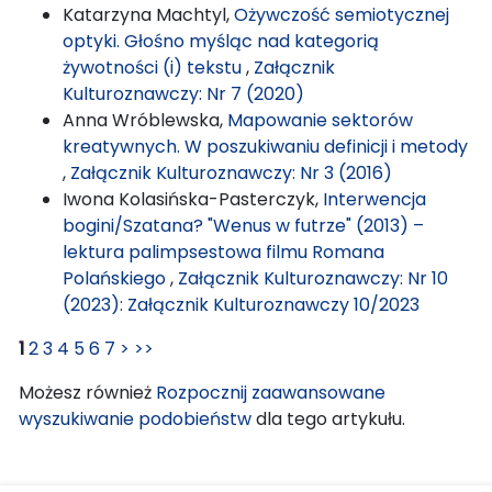
Katarzyna Machtyl,
Ożywczość semiotycznej
optyki. Głośno myśląc nad kategorią
żywotności (i) tekstu
,
Załącznik
Kulturoznawczy: Nr 7 (2020)
Anna Wróblewska,
Mapowanie sektorów
kreatywnych. W poszukiwaniu definicji i metody
,
Załącznik Kulturoznawczy: Nr 3 (2016)
Iwona Kolasińska-Pasterczyk,
Interwencja
bogini/Szatana? "Wenus w futrze" (2013) –
lektura palimpsestowa filmu Romana
Polańskiego
,
Załącznik Kulturoznawczy: Nr 10
(2023): Załącznik Kulturoznawczy 10/2023
1
2
3
4
5
6
7
>
>>
Możesz również
Rozpocznij zaawansowane
wyszukiwanie podobieństw
dla tego artykułu.