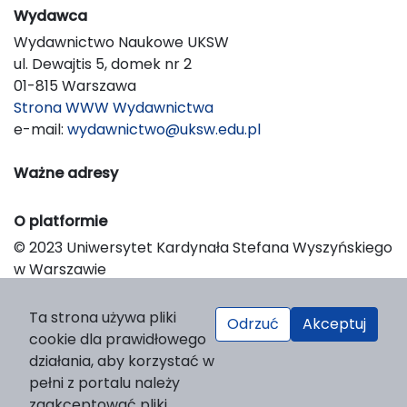
Wydawca
Wydawnictwo Naukowe UKSW
ul. Dewajtis 5, domek nr 2
01-815 Warszawa
Strona WWW Wydawnictwa
e-mail:
wydawnictwo@uksw.edu.pl
Ważne adresy
O platformie
© 2023 Uniwersytet Kardynała Stefana Wyszyńskiego
w Warszawie
Support & Customization by LIBCOM
Platform & Workflow by OJS/PKP
Ta strona używa pliki
Odrzuć
Akceptuj
cookie dla prawidłowego
działania, aby korzystać w
pełni z portalu należy
zaakceptować pliki