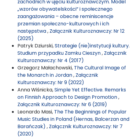
zachodnich w ujęciu kulturoznawczym. Model
„wzorów obywatelskości” i społecznego
zaangażowania – obecne reminiscencje
przemian społeczno-kulturowych i ich
następstwa
,
Załącznik Kulturoznawczy: Nr 12
(2025)
Patryk Dziurski,
Strategie (nie)instytucji kultury.
Studium przypadku Zamku Cieszyn
,
Załącznik
Kulturoznawczy: Nr 4 (2017)
Grzegorz Małachowski,
The Cultural Image of
the Monarch in Jordan
,
Załącznik
Kulturoznawczy: Nr 9 (2022)
Anna Wiśnicka,
Simple Yet Effective. Remarks
on Finnish Approach to Design Promotion
,
Załącznik Kulturoznawczy: Nr 6 (2019)
Leonardo Masi,
The The Beginnings of Popular
Music Studies in Poland (Hernas, Balcerzan and
Barańczak)
,
Załącznik Kulturoznawczy: Nr 7
(2020)