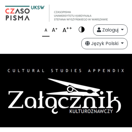
++
A
+
A
Zaloguj
A
Język Polski