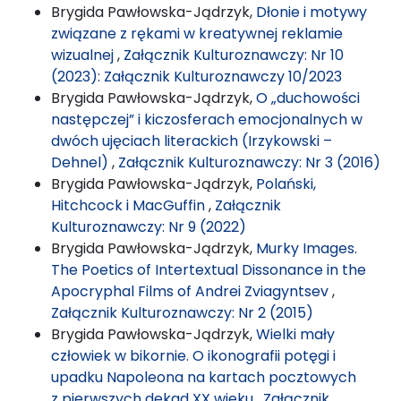
Brygida Pawłowska-Jądrzyk,
Dłonie i motywy
związane z rękami w kreatywnej reklamie
wizualnej
,
Załącznik Kulturoznawczy: Nr 10
(2023): Załącznik Kulturoznawczy 10/2023
Brygida Pawłowska-Jądrzyk,
O „duchowości
następczej” i kiczosferach emocjonalnych w
dwóch ujęciach literackich (Irzykowski –
Dehnel)
,
Załącznik Kulturoznawczy: Nr 3 (2016)
Brygida Pawłowska-Jądrzyk,
Polański,
Hitchcock i MacGuffin
,
Załącznik
Kulturoznawczy: Nr 9 (2022)
Brygida Pawłowska-Jądrzyk,
Murky Images.
The Poetics of Intertextual Dissonance in the
Apocryphal Films of Andrei Zviagyntsev
,
Załącznik Kulturoznawczy: Nr 2 (2015)
Brygida Pawłowska-Jądrzyk,
Wielki mały
człowiek w bikornie. O ikonografii potęgi i
upadku Napoleona na kartach pocztowych
z pierwszych dekad XX wieku
,
Załącznik