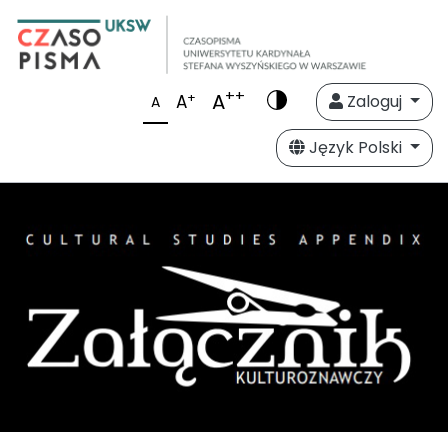
++
A
+
A
Zaloguj
A
Język Polski