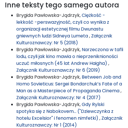
Inne teksty tego samego autora
Brygida Pawłowska-Jądrzyk,
Ciężkość -
lekkość -perswazyjność, czyli co wynika z
organizacji estetycznej filmu Dwunastu
gniewnych ludzi Sidneya Lumeta
,
Załącznik
Kulturoznawczy: Nr 5 (2018)
Brygida Pawłowska-Jądrzyk,
Narzeczona w tafli
lodu, czyli jak kino mawia o nieprzeniknioności
uczuć miłosnych (45 lat Andrew Haigha)
,
Załącznik Kulturoznawczy: Nr 6 (2019)
Brygida Pawłowska-Jądrzyk,
Between Job and
Homo Sovieticus: Sergei Bondarchuk’s Fate of a
Man as a Masterpiece of Propaganda Cinema
,
Załącznik Kulturoznawczy: Nr 4 (2017)
Brygida Pawłowska-Jądrzyk,
Gdy Rylski
spotyka się z Nabokovem… ("Dziewczynka z
hotelu Excelsior" i fenomen nimfetki)
,
Załącznik
Kulturoznawczy: Nr 1 (2014)