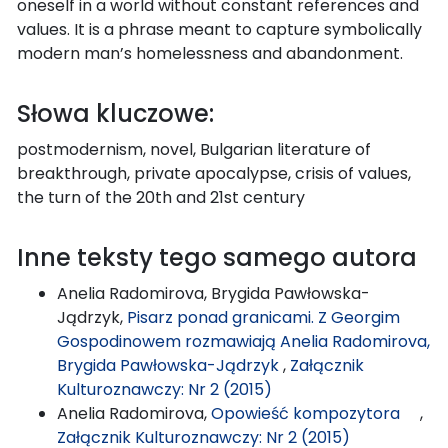
oneself in a world without constant references and
values. It is a phrase meant to capture symbolically
modern man’s homelessness and abandonment.
Słowa kluczowe:
postmodernism, novel, Bulgarian literature of
breakthrough, private apocalypse, crisis of values,
the turn of the 20th and 21st century
Inne teksty tego samego autora
Anelia Radomirova, Brygida Pawłowska-
Jądrzyk,
Pisarz ponad granicami. Z Georgim
Gospodinowem rozmawiają Anelia Radomirova,
Brygida Pawłowska-Jądrzyk
,
Załącznik
Kulturoznawczy: Nr 2 (2015)
Anelia Radomirova,
Opowieść kompozytora
,
Załącznik Kulturoznawczy: Nr 2 (2015)