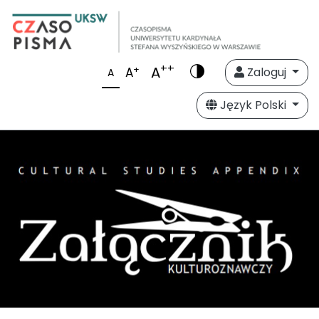
++
A
+
A
Zaloguj
A
Język Polski