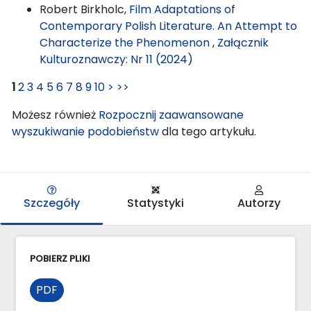
Robert Birkholc,
Film Adaptations of
Contemporary Polish Literature. An Attempt to
Characterize the Phenomenon
,
Załącznik
Kulturoznawczy: Nr 11 (2024)
1
2
3
4
5
6
7
8
9
10
>
>>
Możesz również
Rozpocznij zaawansowane
wyszukiwanie podobieństw
dla tego artykułu.
Szczegóły
Statystyki
Autorzy
POBIERZ PLIKI
PDF