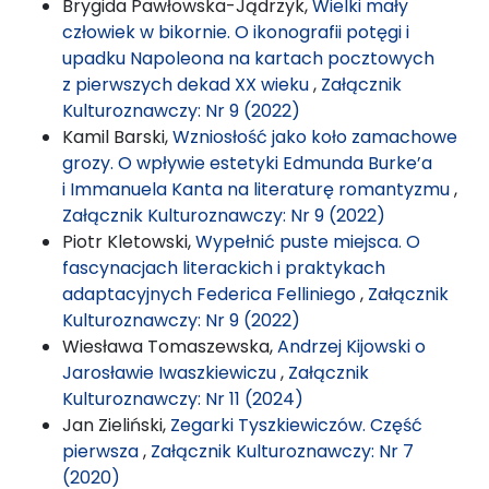
Brygida Pawłowska-Jądrzyk,
Wielki mały
człowiek w bikornie. O ikonografii potęgi i
upadku Napoleona na kartach pocztowych
z pierwszych dekad XX wieku
,
Załącznik
Kulturoznawczy: Nr 9 (2022)
Kamil Barski,
Wzniosłość jako koło zamachowe
grozy. O wpływie estetyki Edmunda Burke’a
i Immanuela Kanta na literaturę romantyzmu
,
Załącznik Kulturoznawczy: Nr 9 (2022)
Piotr Kletowski,
Wypełnić puste miejsca. O
fascynacjach literackich i praktykach
adaptacyjnych Federica Felliniego
,
Załącznik
Kulturoznawczy: Nr 9 (2022)
Wiesława Tomaszewska,
Andrzej Kijowski o
Jarosławie Iwaszkiewiczu
,
Załącznik
Kulturoznawczy: Nr 11 (2024)
Jan Zieliński,
Zegarki Tyszkiewiczów. Część
pierwsza
,
Załącznik Kulturoznawczy: Nr 7
(2020)