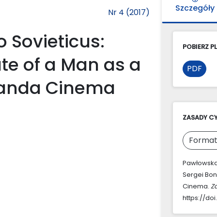
Szczegóły
Nr 4 (2017)
Sovieticus:
POBIERZ PL
te of a Man as a
PDF
ganda Cinema
ZASADY C
Format
Pawłowska-
Sergei Bon
Cinema.
Z
https://doi