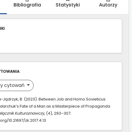
Bibliografia
Statystyki
Autorzy
IKI
YTOWANIA
y cytowań
Jądrzyk, B. (2023). Between Job and Homo Sovieticus:
darchuk’s Fate of a Man as a Masterpiece of Propaganda
ałącznik Kulturoznawczy
, (4), 293–307.
.org/10.21697/zk.2017.4.13