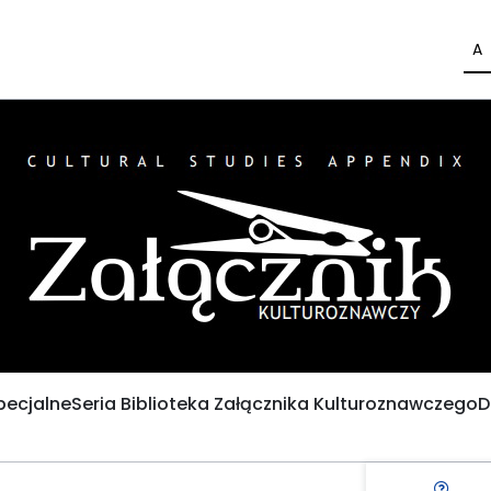
A
pecjalne
Seria Biblioteka Załącznika Kulturoznawczego
D