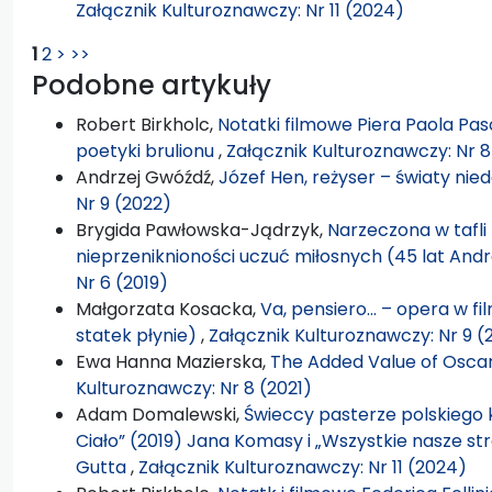
Załącznik Kulturoznawczy: Nr 11 (2024)
1
2
>
>>
Podobne artykuły
Robert Birkholc,
Notatki filmowe Piera Paola Pasol
poetyki brulionu
,
Załącznik Kulturoznawczy: Nr 8
Andrzej Gwóźdź,
Józef Hen, reżyser – światy ni
Nr 9 (2022)
Brygida Pawłowska-Jądrzyk,
Narzeczona w tafli 
nieprzeniknioności uczuć miłosnych (45 lat An
Nr 6 (2019)
Małgorzata Kosacka,
Va, pensiero… – opera w fil
statek płynie)
,
Załącznik Kulturoznawczy: Nr 9 (
Ewa Hanna Mazierska,
The Added Value of Oscar
Kulturoznawczy: Nr 8 (2021)
Adam Domalewski,
Świeccy pasterze polskiego 
Ciało” (2019) Jana Komasy i „Wszystkie nasze st
Gutta
,
Załącznik Kulturoznawczy: Nr 11 (2024)