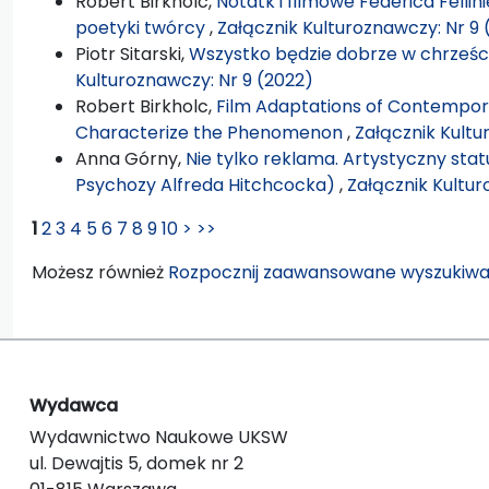
Robert Birkholc,
Notatk i filmowe Federica Fellin
poetyki twórcy
,
Załącznik Kulturoznawczy: Nr 9 
Piotr Sitarski,
Wszystko będzie dobrze w chrześc
Kulturoznawczy: Nr 9 (2022)
Robert Birkholc,
Film Adaptations of Contempora
Characterize the Phenomenon
,
Załącznik Kultu
Anna Górny,
Nie tylko reklama. Artystyczny sta
Psychozy Alfreda Hitchcocka)
,
Załącznik Kultur
1
2
3
4
5
6
7
8
9
10
>
>>
Możesz również
Rozpocznij zaawansowane wyszukiwa
Wydawca
Wydawnictwo Naukowe UKSW
ul. Dewajtis 5, domek nr 2