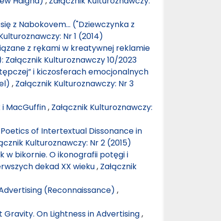
drew Haigha)
,
Załącznik Kulturoznawczy:
 się z Nabokovem… ("Dziewczynka z
Kulturoznawczy: Nr 1 (2014)
iązane z rękami w kreatywnej reklamie
): Załącznik Kulturoznawczy 10/2023
tępczej” i kiczosferach emocjonalnych
el)
,
Załącznik Kulturoznawczy: Nr 3
k i MacGuffin
,
Załącznik Kulturoznawczy:
Poetics of Intertextual Dissonance in
ącznik Kulturoznawczy: Nr 2 (2015)
 w bikornie. O ikonografii potęgi i
erwszych dekad XX wieku
,
Załącznik
n Advertising (Reconnaissance)
,
 Gravity. On Lightness in Advertising
,