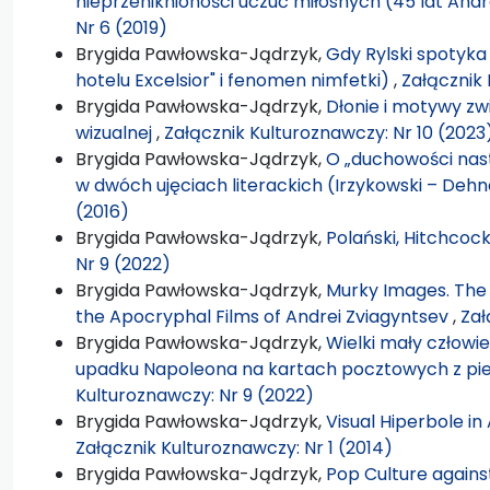
nieprzeniknioności uczuć miłosnych (45 lat An
Nr 6 (2019)
Brygida Pawłowska-Jądrzyk,
Gdy Rylski spotyka
hotelu Excelsior" i fenomen nimfetki)
,
Załącznik 
Brygida Pawłowska-Jądrzyk,
Dłonie i motywy zw
wizualnej
,
Załącznik Kulturoznawczy: Nr 10 (2023
Brygida Pawłowska-Jądrzyk,
O „duchowości nas
w dwóch ujęciach literackich (Irzykowski – Dehn
(2016)
Brygida Pawłowska-Jądrzyk,
Polański, Hitchcoc
Nr 9 (2022)
Brygida Pawłowska-Jądrzyk,
Murky Images. The 
the Apocryphal Films of Andrei Zviagyntsev
,
Zał
Brygida Pawłowska-Jądrzyk,
Wielki mały człowiek
upadku Napoleona na kartach pocztowych z pi
Kulturoznawczy: Nr 9 (2022)
Brygida Pawłowska-Jądrzyk,
Visual Hiperbole i
Załącznik Kulturoznawczy: Nr 1 (2014)
Brygida Pawłowska-Jądrzyk,
Pop Culture against