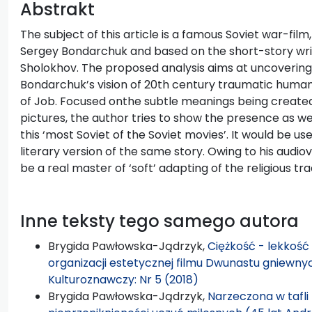
Abstrakt
The subject of this article is a famous Soviet war-film
Sergey Bondarchuk and based on the short-story writ
Sholokhov. The proposed analysis aims at uncovering 
Bondarchuk’s vision of 20th century traumatic huma
of Job. Focused onthe subtle meanings being create
pictures, the author tries to show the presence as wel
this ‘most Soviet of the Soviet movies’. It would be us
literary version of the same story. Owing to his audiov
be a real master of ‘soft’ adapting of the religious tr
Inne teksty tego samego autora
Brygida Pawłowska-Jądrzyk,
Ciężkość - lekkość
organizacji estetycznej filmu Dwunastu gniewny
Kulturoznawczy: Nr 5 (2018)
Brygida Pawłowska-Jądrzyk,
Narzeczona w tafli 