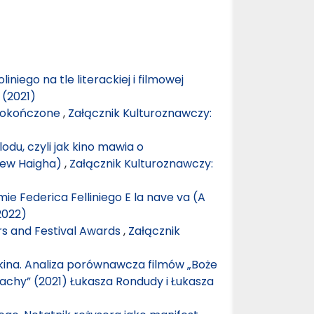
iniego na tle literackiej i filmowej
 (2021)
edokończone
,
Załącznik Kulturoznawczy:
lodu, czyli jak kino mawia o
drew Haigha)
,
Załącznik Kulturoznawczy:
mie Federica Felliniego E la nave va (A
2022)
s and Festival Awards
,
Załącznik
kina. Analiza porównawcza filmów „Boże
rachy” (2021) Łukasza Rondudy i Łukasza