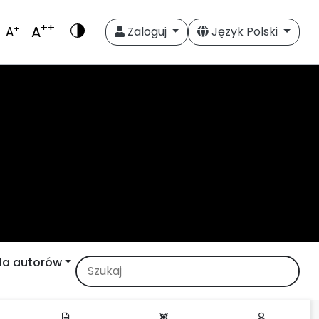
++
A
+
A
Zaloguj
Język Polski
la autorów