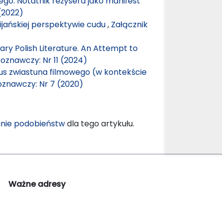
iego. Notatnik reżysera jako manifest
(2022)
ijańskiej perspektywie cudu
,
Załącznik
ry Polish Literature. An Attempt to
roznawczy: Nr 11 (2024)
tus zwiastuna filmowego (w kontekście
oznawczy: Nr 7 (2020)
nie podobieństw
dla tego artykułu.
Ważne adresy