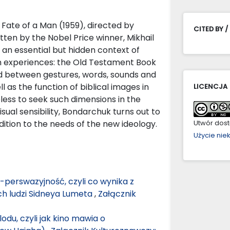
, Fate of a Man (1959), directed by
CITED BY /
ten by the Nobel Price winner, Mikhail
an essential but hidden context of
n experiences: the Old Testament Book
d between gestures, words, sounds and
l as the function of biblical images in
LICENCJA
eless to seek such dimensions in the
isual sensibility, Bondarchuk turns out to
adition to the needs of the new ideology.
Utwór dostę
Użycie ni
 -perswazyjność, czyli co wynika z
ch ludzi Sidneya Lumeta
,
Załącznik
lodu, czyli jak kino mawia o