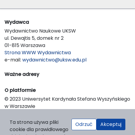
Wydawca
Wydawnictwo Naukowe UKSW
ul. Dewajtis 5, domek nr 2
01-815 Warszawa
Strona WWW Wydawnictwa
e-mail:
wydawnictwo@uksw.edu.pl
Ważne adresy
O platformie
© 2023 Uniwersytet Kardynała Stefana Wyszyńskiego
w Warszawie
Support & Customization by LIBCOM
Platform & Workflow by OJS/PKP
Ta strona używa pliki
Odrzuć
Akceptuj
cookie dla prawidłowego