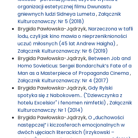
organizacji estetycznej filmu Dwunastu
gniewnych ludzi Sidneya Lumeta
,
Załącznik
Kulturoznawczy: Nr 5 (2018)
Brygida Pawłowska-Jądrzyk,
Narzeczona w tafli
lodu, czyli jak kino mawia o nieprzeniknioności
uczuć miłosnych (45 lat Andrew Haigha)
,
Załącznik Kulturoznawczy: Nr 6 (2019)
Brygida Pawłowska-Jądrzyk,
Between Job and
Homo Sovieticus: Sergei Bondarchuk’s Fate of a
Man as a Masterpiece of Propaganda Cinema
,
Załącznik Kulturoznawczy: Nr 4 (2017)
Brygida Pawłowska-Jądrzyk,
Gdy Rylski
spotyka się z Nabokovem… ("Dziewczynka z
hotelu Excelsior" i fenomen nimfetki)
,
Załącznik
Kulturoznawczy: Nr 1 (2014)
Brygida Pawłowska-Jądrzyk,
O „duchowości
następczej” i kiczosferach emocjonalnych w
dwóch ujęciach literackich (Irzykowski –