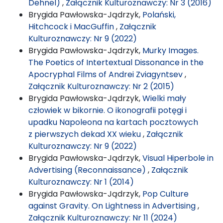
Dehnel)
,
Załącznik Kulturoznawczy: Nr 3 (2016)
Brygida Pawłowska-Jądrzyk,
Polański,
Hitchcock i MacGuffin
,
Załącznik
Kulturoznawczy: Nr 9 (2022)
Brygida Pawłowska-Jądrzyk,
Murky Images.
The Poetics of Intertextual Dissonance in the
Apocryphal Films of Andrei Zviagyntsev
,
Załącznik Kulturoznawczy: Nr 2 (2015)
Brygida Pawłowska-Jądrzyk,
Wielki mały
człowiek w bikornie. O ikonografii potęgi i
upadku Napoleona na kartach pocztowych
z pierwszych dekad XX wieku
,
Załącznik
Kulturoznawczy: Nr 9 (2022)
Brygida Pawłowska-Jądrzyk,
Visual Hiperbole in
Advertising (Reconnaissance)
,
Załącznik
Kulturoznawczy: Nr 1 (2014)
Brygida Pawłowska-Jądrzyk,
Pop Culture
against Gravity. On Lightness in Advertising
,
Załącznik Kulturoznawczy: Nr 11 (2024)