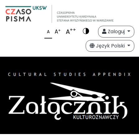
++
A
+
A
Zaloguj
A
Język Polski