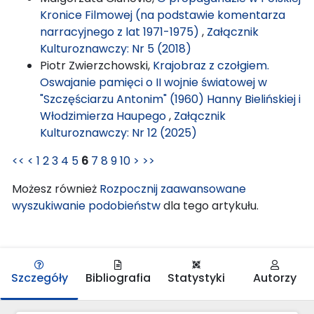
Kronice Filmowej (na podstawie komentarza
narracyjnego z lat 1971-1975)
,
Załącznik
Kulturoznawczy: Nr 5 (2018)
Piotr Zwierzchowski,
Krajobraz z czołgiem.
Oswajanie pamięci o II wojnie światowej w
"Szczęściarzu Antonim" (1960) Hanny Bielińskiej i
Włodzimierza Haupego
,
Załącznik
Kulturoznawczy: Nr 12 (2025)
<<
<
1
2
3
4
5
6
7
8
9
10
>
>>
Możesz również
Rozpocznij zaawansowane
wyszukiwanie podobieństw
dla tego artykułu.
Szczegóły
Bibliografia
Statystyki
Autorzy