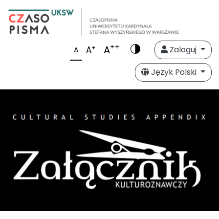
++
A
+
A
Zaloguj
A
Język Polski