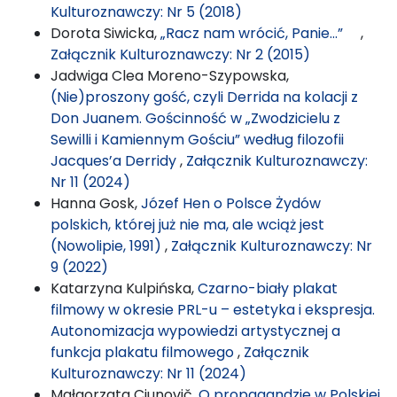
Kulturoznawczy: Nr 5 (2018)
Dorota Siwicka,
„Racz nam wrócić, Panie...”
,
Załącznik Kulturoznawczy: Nr 2 (2015)
Jadwiga Clea Moreno-Szypowska,
(Nie)proszony gość, czyli Derrida na kolacji z
Don Juanem. Gościnność w „Zwodzicielu z
Sewilli i Kamiennym Gościu” według filozofii
Jacques’a Derridy
,
Załącznik Kulturoznawczy:
Nr 11 (2024)
Hanna Gosk,
Józef Hen o Polsce Żydów
polskich, której już nie ma, ale wciąż jest
(Nowolipie, 1991)
,
Załącznik Kulturoznawczy: Nr
9 (2022)
Katarzyna Kulpińska,
Czarno-biały plakat
filmowy w okresie PRL-u – estetyka i ekspresja.
Autonomizacja wypowiedzi artystycznej a
funkcja plakatu filmowego
,
Załącznik
Kulturoznawczy: Nr 11 (2024)
Małgorzata Ciunovič,
O propagandzie w Polskiej